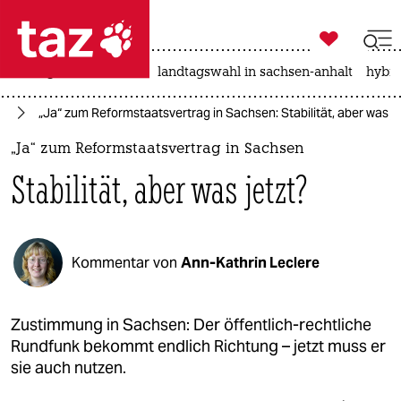

taz zahl ich
niedrigwasser
rente
landtagswahl in sachsen-anhalt
hybri

taz zahl ich
it
„Ja“ zum Reformstaatsvertrag in Sachsen: Stabilität, aber was je
taz zahl ich
„Ja“ zum Reformstaatsvertrag in Sachsen
themen
Stabilität, aber was jetzt?
politik
öko
Kommentar von
Ann-Kathrin Leclere
gesellschaft
kultur
Zustimmung in Sachsen: Der öffentlich-rechtliche
Rundfunk bekommt endlich Richtung – jetzt muss er
sport
sie auch nutzen.