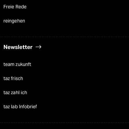
Freie Rede
reingehen
Newsletter
team zukunft
taz frisch
taz zahl ich
taz lab Infobrief