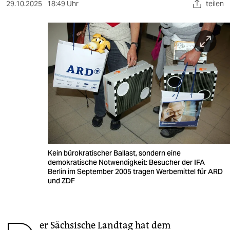
berlin
29.10.2025
18:49 Uhr
teilen
nord
wahrheit
verlag
verlag
veranstaltungen
shop
fragen & hilfe
Kein bürokratischer Ballast, sondern eine
demokratische Notwendigkeit: Besucher der IFA
unterstützen
Berlin im September 2005 tragen Werbemittel für ARD
und ZDF
abo
genossenschaft
er Sächsische Landtag hat dem