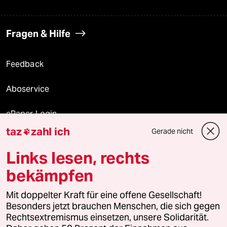
Fragen & Hilfe
Feedback
Aboservice
ePaper Login
taz
zahl ich
Gerade nicht

Downloads für Abonnierende
Links lesen, rechts
bekämpfen
© 2026 taz Verlags und Vertriebs GmbH
Mit doppelter Kraft für eine offene Gesellschaft!
Alle Rechte vorbehalten. Bei rechtlichen Fragen oder für Genehmigungen
wenden Sie sich bitte an
lizenzen@taz.de
Besonders jetzt brauchen Menschen, die sich gegen
Rechtsextremismus einsetzen, unsere Solidarität.