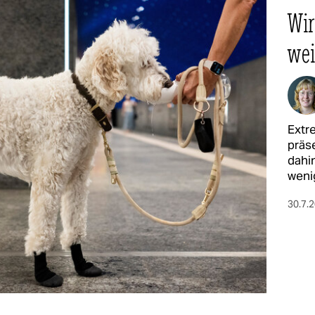
Wir
wei
Extr
präse
dahi
weni
30.7.