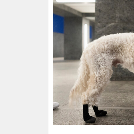
berlin
nord
wahrheit
verlag
verlag
veranstaltungen
shop
fragen & hilfe
unterstützen
abo
genossenschaft