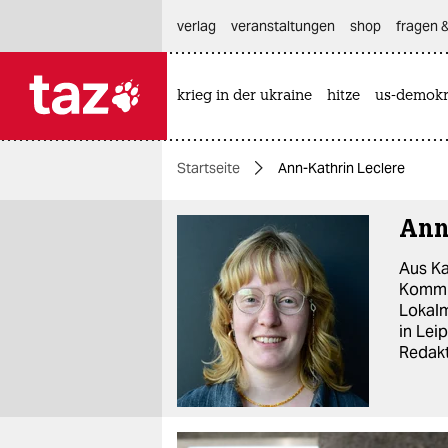
hautnavigation anspringen
hauptinhalt anspringen
footer anspringen
verlag
veranstaltungen
shop
fragen &
krieg in der ukraine
hitze
us-demokr

taz zahl ich
taz zahl ich
Startseite
Ann-Kathrin Leclere
themen
Ann
politik
Aus Ka
öko
Kommun
Lokal
gesellschaft
in Lei
Redakt
kultur
sport