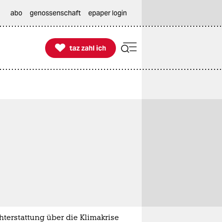
abo
genossenschaft
epaper login

taz zahl ich
taz zahl ich
hterstattung über die Klimakrise