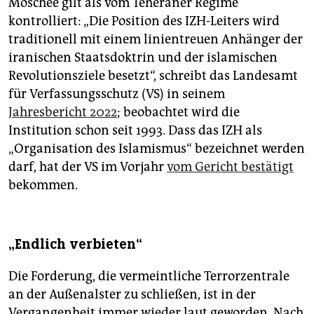
Moschee gilt als vom Teheraner Regime
epaper login
kontrolliert: „Die Position des IZH-Leiters wird
traditionell mit einem linientreuen Anhänger der
iranischen Staatsdoktrin und der islamischen
Revolutionsziele besetzt“, schreibt das Landesamt
für Verfassungsschutz (VS) in seinem
Jahresbericht 2022
; beobachtet wird die
Institution schon seit 1993. Dass das IZH als
„Organisation des Islamismus“ bezeichnet werden
darf, hat der VS im Vorjahr
vom Gericht bestätigt
bekommen.
„Endlich verbieten“
Die Forderung, die vermeintliche Terrorzentrale
an der Außenalster zu schließen, ist in der
Vergangenheit immer wieder laut geworden. Nach