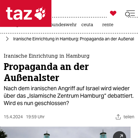

taz zahl ich
niedrigwasser
afd
bundeswehr
ceuta
rente

taz zahl ich
eg
Iranische Einrichtung in Hamburg: Propaganda an der Außenalst
taz zahl ich
themen
Iranische Einrichtung in Hamburg
Propaganda an der
politik
Außenalster
öko
Nach dem iranischen Angriff auf Israel wird wieder
über das „Islamische Zentrum Hamburg“ debattiert.
gesellschaft
Wird es nun geschlossen?
kultur
15.4.2024
19:59 Uhr
teilen
sport