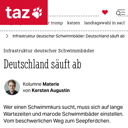

taz zahl ich
bergsteigen
usa unter trump
katzen
landtagswahl in sachs

taz zahl ich
en
Infrastruktur deutscher Schwimmbäder: Deutschland säuft ab
taz zahl ich
themen
Infrastruktur deutscher Schwimmbäder
Deutschland säuft ab
politik
öko
Kolumne
Materie
gesellschaft
von
Kersten Augustin
kultur
Wer einen Schwimmkurs sucht, muss sich auf lange
Wartezeiten und marode Schwimmbäder einstellen.
sport
Vom beschwerlichen Weg zum Seepferdchen.