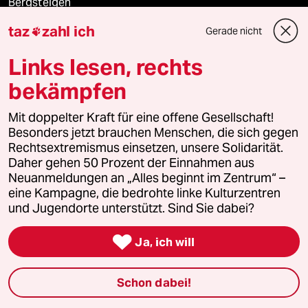
Bergsteigen
taz
zahl ich
Gerade nicht

USA unter Trump
Links lesen, rechts
Katzen
bekämpfen
Landtagswahl in Sachsen-Anhalt
Mit doppelter Kraft für eine offene Gesellschaft!
Besonders jetzt brauchen Menschen, die sich gegen
Ceuta
Rechtsextremismus einsetzen, unsere Solidarität.
Daher gehen 50 Prozent der Einnahmen aus
Hitze
Neuanmeldungen an „Alles beginnt im Zentrum“ –
eine Kampagne, die bedrohte linke Kulturzentren
und Jugendorte unterstützt. Sind Sie dabei?
Verlag

Ja, ich will
Aktuelles
Schon dabei!