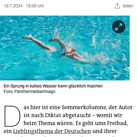
berlin
19.7.2024
19:58 Uhr
teilen
nord
wahrheit
verlag
verlag
veranstaltungen
shop
Ein Sprung in kaltes Wasser kann glücklich machen
fragen & hilfe
Foto: Panthermedia/imago
D
unterstützen
as hier ist eine Sommerkolumne, der Autor
abo
ist nach Diktat abgetaucht – womit wir
beim Thema wären: Es geht ums Freibad,
genossenschaft
ein
Lieblingsthema der Deutschen
und ihrer