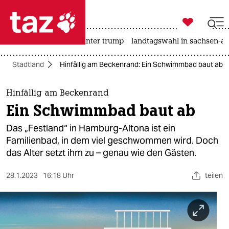

taz zahl ich
nahost-konflikt
usa unter trump
landtagswahl in sachsen-an

taz zahl ich
Stadtland
Hinfällig am Beckenrand: Ein Schwimmbad baut ab
taz zahl ich
themen
Hinfällig am Beckenrand
Ein Schwimmbad baut ab
politik
Das „Festland“ in Hamburg-Altona ist ein
öko
Familienbad, in dem viel geschwommen wird. Doch
das Alter setzt ihm zu – genau wie den Gästen.
gesellschaft
28.1.2023
16:18 Uhr
teilen
kultur
sport