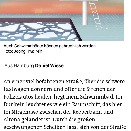
berlin
nord
wahrheit
verlag
Auch Schwimmbäder können gebrechlich werden
verlag
Foto: Jeong Hwa Min
veranstaltungen
Aus Hamburg
Daniel Wiese
shop
An einer viel befahrenen Straße, über die schwere
fragen & hilfe
Lastwagen donnern und öfter die Sirenen der
Polizeiautos heulen, liegt mein Schwimmbad. Im
unterstützen
Dunkeln leuchtet es wie ein Raumschiff, das hier
abo
im Nirgendwo zwischen der Reeperbahn und
Altona gelandet ist. Durch die großen
genossenschaft
geschwungenen Scheiben lässt sich von der Straße