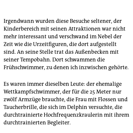
Die Zielgruppe
Schwimmer und Planscher aller Altersgruppen, die
Irgendwann wurden diese Besuche seltener, der
keinen Wert auf eine 50-Meter-Bahn legen – die gibt
es dort nämlich nicht.
Kinderbereich mit seinen Attraktionen war nicht
mehr interessant und verschwand im Nebel der
Hindernisse auf dem Weg
Zeit wie die Urzeitfiguren, die dort aufgestellt
In der Nähe ist die S-Bahn-Station Reeperbahn und
sind. An seine Stelle trat das Außenbecken mit
damit auch St. Pauli.
seiner Tempobahn. Dort schwammen die
Frühschwimmer, zu denen ich inzwischen gehörte.
Es waren immer dieselben Leute: der ehemalige
Wettkampfschwimmer, der für die 25 Meter nur
zwölf Armzüge brauchte, die Frau mit Flossen und
Taucherbrille, die sich im Delphin versuchte, die
durchtrainierte Hochfrequenzkraulerin mit ihrem
durchtrainierten Begleiter.