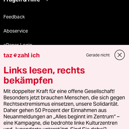
Feedback
Aboservice
ePaper Login
taz
zahl ich
Gerade nicht

Downloads für Abonnierende
Links lesen, rechts
bekämpfen
© 2026 taz Verlags und Vertriebs GmbH
Mit doppelter Kraft für eine offene Gesellschaft!
Alle Rechte vorbehalten. Bei rechtlichen Fragen oder für Genehmigungen
wenden Sie sich bitte an
lizenzen@taz.de
Besonders jetzt brauchen Menschen, die sich gegen
Rechtsextremismus einsetzen, unsere Solidarität.
Daher gehen 50 Prozent der Einnahmen aus
Feedback
Redaktionsstatut
Kommune-Richtlinien
KI-
Neuanmeldungen an „Alles beginnt im Zentrum“ –
eine Kampagne, die bedrohte linke Kulturzentren
Leitlinie
Informant
Datenschutz
Impressum
AGB