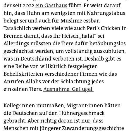
der seit 2022
ein Gasthaus
führt. Er weist darauf
hin, dass Huhn am wenigsten mit Nahrungstabus
belegt sei und auch für Muslime essbar.
Tatsächlich werben viele wie auch Peri’s Chicken in
Bremen damit, dass ihr Fleisch „halal“ sei.
Allerdings müssten die Tiere dafür betäubungslos
geschlachtet werden, um vollständig auszubluten,
was in Deutschland verboten ist. Deshalb gibt es
eine Reihe von willkürlich festgelegten
Behelfskriterien verschiedener Firmen wie das
Anrufen Allahs vor der Schlachtung jedes
einzelnen Tiers.
Ausnahme: Geflügel.
Kol­le­g:in­nen mutmaßen, Mi­gran­t:in­nen hätten
die Deutschen auf den Hühnergeschmack
gebracht. Aber richtig daran ist nur, dass
Menschen mit jüngerer Zuwanderungsgeschichte