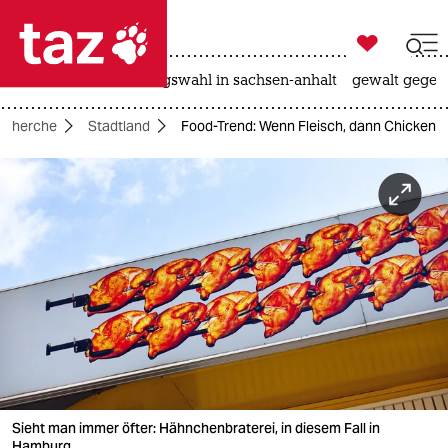

taz zahl ich
hitze
surfen
landtagswahl in sachsen-anhalt
gewalt gegen

taz zahl ich
echerche
Stadtland
Food-Trend: Wenn Fleisch, dann Chicken
taz zahl ich
themen
politik
öko
gesellschaft
kultur
sport
Sieht man immer öfter: Hähnchenbraterei, in diesem Fall in
Hamburg