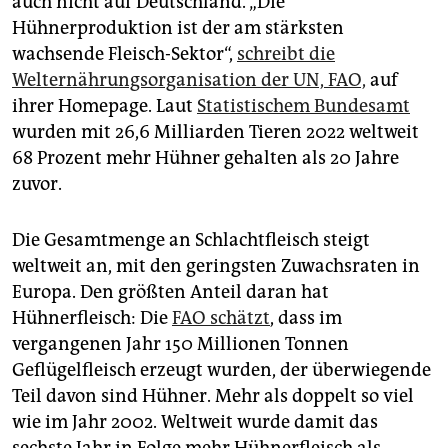
auch nicht auf Deutschland. „Die
Hühnerproduktion ist der am stärksten
wachsende Fleisch-Sektor“,
schreibt die
Welternährungsorganisation der UN, FAO,
auf
ihrer Homepage. Laut
Statistischem Bundesamt
wurden mit 26,6 Mil­liarden Tieren 2022 weltweit
68 Prozent mehr Hühner gehalten als 20 Jahre
zuvor.
Die Gesamtmenge an Schlachtfleisch steigt
weltweit an, mit den geringsten Zuwachsraten in
Europa. Den größten Anteil daran hat
Hühnerfleisch: Die
FAO schätzt
, dass im
vergangenen Jahr 150 Millio­nen Tonnen
Geflügelfleisch erzeugt wurden, der überwiegende
Teil davon sind Hühner. Mehr als doppelt so viel
wie im Jahr 2002. Weltweit wurde damit das
sechste Jahr in Folge mehr Hühnerfleisch als