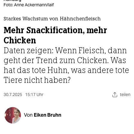
berlin
Foto: Anne Ackermann/laif
nord
Starkes Wachstum von Hähnchenfleisch
wahrheit
Mehr Snacki­fication, mehr
Chicken
verlag
Daten zeigen: Wenn Fleisch, dann
verlag
geht der Trend zum Chicken. Was
veranstaltungen
hat das tote Huhn, was andere tote
shop
Tiere nicht haben?
fragen & hilfe
30.7.2025
15:17 Uhr
teilen
unterstützen
abo
Von
Eiken Bruhn
genossenschaft