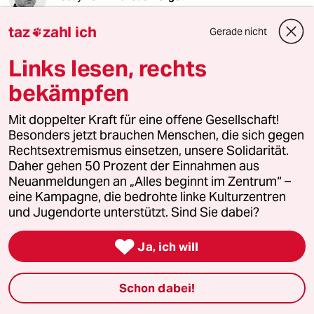
taz
zahl ich
Gerade nicht
Ein Broiler war in der DDR mehr als ein Brathähnchen.

Eine Erinnerung an den Geschmack des Ostens und des
Westens.
Links lesen, rechts
bekämpfen
Mit doppelter Kraft für eine offene Gesellschaft!
Besonders jetzt brauchen Menschen, die sich gegen
Rechtsextremismus einsetzen, unsere Solidarität.
Daher gehen 50 Prozent der Einnahmen aus
Neuanmeldungen an „Alles beginnt im Zentrum“ –
eine Kampagne, die bedrohte linke Kulturzentren
und Jugendorte unterstützt. Sind Sie dabei?

Ja, ich will
Schon dabei!