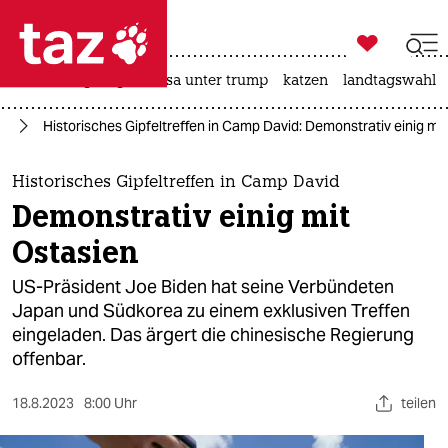

taz zahl ich
hitze
bergsteigen
usa unter trump
katzen
landtagswahl i

taz zahl ich
en
Historisches Gipfeltreffen in Camp David: Demonstrativ einig mi
taz zahl ich
themen
Historisches Gipfeltreffen in Camp David
Demonstrativ einig mit
politik
Ostasien
öko
US-Präsident Joe Biden hat seine Verbündeten
Japan und Südkorea zu einem exklusiven Treffen
gesellschaft
eingeladen. Das ärgert die chinesische Regierung
offenbar.
kultur
sport
18.8.2023
8:00 Uhr
teilen