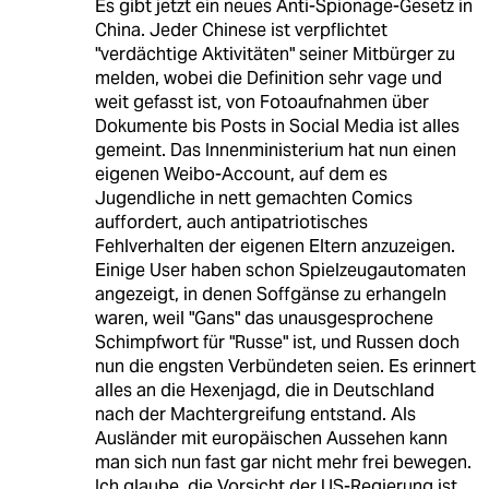
Es gibt jetzt ein neues Anti-Spionage-Gesetz in
China. Jeder Chinese ist verpflichtet
"verdächtige Aktivitäten" seiner Mitbürger zu
melden, wobei die Definition sehr vage und
weit gefasst ist, von Fotoaufnahmen über
Dokumente bis Posts in Social Media ist alles
gemeint. Das Innenministerium hat nun einen
eigenen Weibo-Account, auf dem es
Jugendliche in nett gemachten Comics
auffordert, auch antipatriotisches
Fehlverhalten der eigenen Eltern anzuzeigen.
Einige User haben schon Spielzeugautomaten
angezeigt, in denen Soffgänse zu erhangeln
waren, weil "Gans" das unausgesprochene
Schimpfwort für "Russe" ist, und Russen doch
nun die engsten Verbündeten seien. Es erinnert
alles an die Hexenjagd, die in Deutschland
nach der Machtergreifung entstand. Als
Ausländer mit europäischen Aussehen kann
man sich nun fast gar nicht mehr frei bewegen.
Ich glaube, die Vorsicht der US-Regierung ist