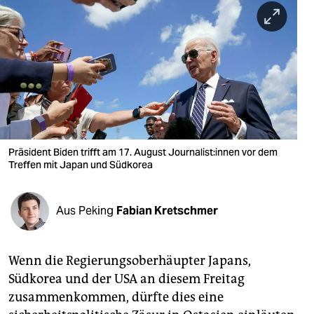
berlin
nord
wahrheit
verlag
verlag
veranstaltungen
Präsident Biden trifft am 17. August Jour­na­lis­t:in­nen vor dem
Treffen mit Japan und Südkorea
shop
fragen & hilfe
Aus Peking
Fabian Kretschmer
unterstützen
Wenn die Regierungsoberhäupter Japans,
abo
Südkorea und der USA an diesem Freitag
genossenschaft
zusammenkommen, dürfte dies eine