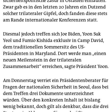
sicherheitspolitische Zäsur in Ostasien einläuten.
epaper login
Zwar gab es in den letzten 20 Jahren ein Dutzend
solcher trilateraler Gipfel, doch fanden diese stets
am Rande interna­tio­na­ler Konferenzen statt.
Diesmal jedoch treffen sich Joe Biden, Yoon Suk
Yeol und Fumio Kishida exklusiv in Camp David,
dem traditionellen Sommersitz des US-
Präsidenten in Maryland. Dort werde man „einen
neuen Meilenstein in der trilateralen
Zusammenarbeit“ erreichen, sagte Präsident Yoon.
Am Donnerstag verriet ein Präsidentenberater für
Fragen der nationalen Sicherheit in Seoul, dass bei
dem Treffen drei Dokumente unterzeichnet
würden. Über den konkreten Inhalt ist bislang
wenig bekannt, doch gilt als denkbar, dass die drei