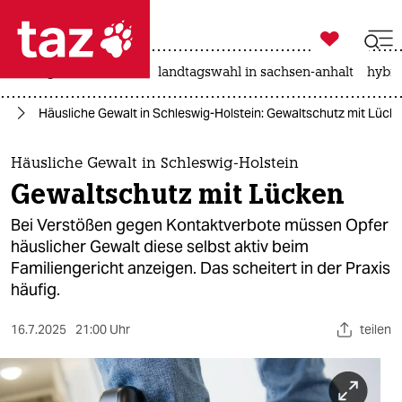

taz zahl ich
niedrigwasser
rente
landtagswahl in sachsen-anhalt
hybri

taz zahl ich
de
Häusliche Gewalt in Schleswig-Holstein: Gewaltschutz mit Lück
taz zahl ich
themen
Häusliche Gewalt in Schleswig-Holstein
Gewaltschutz mit Lücken
politik
Bei Verstößen gegen Kontaktverbote müssen Opfer
öko
häuslicher Gewalt diese selbst aktiv beim
Familiengericht anzeigen. Das scheitert in der Praxis
gesellschaft
häufig.
kultur
16.7.2025
21:00 Uhr
teilen
sport