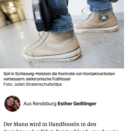
berlin
nord
wahrheit
verlag
verlag
veranstaltungen
Soll in Schleswig-Holstein die Kontrolle von Kontaktverboten
shop
verbessern: elektronische Fußfessel
Foto: Julian Stratenschulte/dpa
fragen & hilfe
unterstützen
Aus Rendsburg
Esther Geißlinger
abo
genossenschaft
Der Mann wird in Handfesseln in den