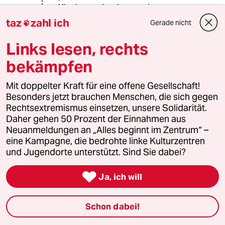
Ukraine auch schon zu einem
antifaschistischen Kampf
taz
zahl ich
Gerade nicht

umwidmete.
Links lesen, rechts
bekämpfen
751586 (Profil gelöscht)
7G
31.08.2025
,
18:05 Uhr
Mit doppelter Kraft für eine offene Gesellschaft!
@Rudolf Fissner:
Besonders jetzt brauchen Menschen, die sich gegen
Das ist keine Verdrehung, sondern
Rechtsextremismus einsetzen, unsere Solidarität.
ein Zitat. Von einem Bundeskanzler
Daher gehen 50 Prozent der Einnahmen aus
sollte man sich erwarten dürfen, dass
Neuanmeldungen an „Alles beginnt im Zentrum“ –
er seine Äußerungen im Griff hat, weil
eine Kampagne, die bedrohte linke Kulturzentren
es sonst peinlich wird. Putin ist
und Jugendorte unterstützt. Sind Sie dabei?
generell nicht glaubwürdig und
insofern ist es mir egal, was er wie

Ja, ich will
interpretiert.
Schon dabei!
Orabos
O