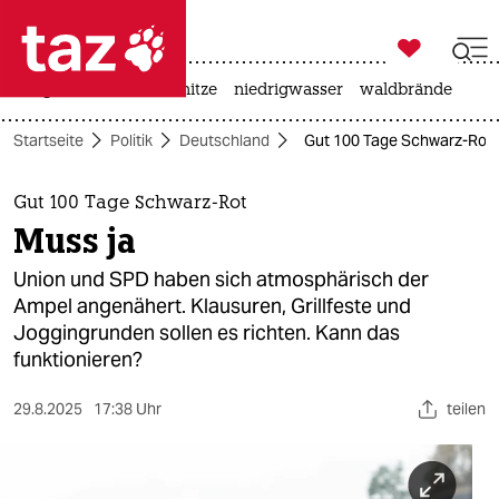

taz zahl ich
krieg in der ukraine
hitze
niedrigwasser
waldbrände

taz zahl ich
Startseite
Politik
Deutschland
Gut 100 Tage Schwarz-Rot:
taz zahl ich
themen
Gut 100 Tage Schwarz-Rot
Muss ja
politik
Union und SPD haben sich atmosphärisch der
öko
Ampel angenähert. Klausuren, Grillfeste und
Joggingrunden sollen es richten. Kann das
gesellschaft
funktionieren?
kultur
29.8.2025
17:38 Uhr
teilen
sport