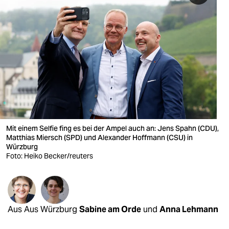
berlin
nord
wahrheit
verlag
verlag
veranstaltungen
Mit einem Selfie fing es bei der Ampel auch an: Jens Spahn (CDU),
shop
Matthias Miersch (SPD) und Alexander Hoffmann (CSU) in
Würzburg
fragen & hilfe
Foto: Heiko Becker/reuters
unterstützen
abo
Aus Aus Würzburg
Sabine am Orde
und
Anna Lehmann
genossenschaft