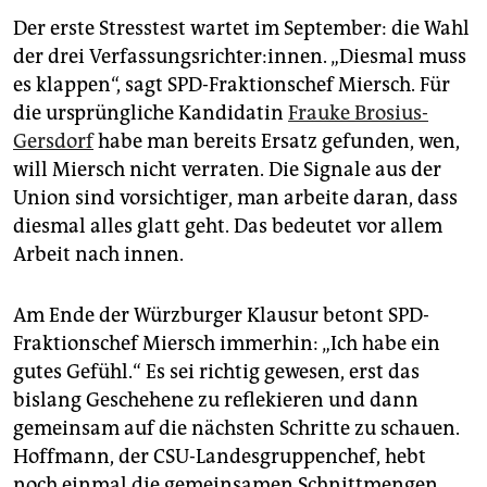
Der erste Stresstest wartet im September: die Wahl
der drei Ver­fas­sungs­rich­te­r:in­nen. „Diesmal muss
es klappen“, sagt SPD-Fraktionschef Miersch. Für
die ursprüngliche Kandidatin
Frauke Brosius-
Gersdorf
habe man bereits Ersatz gefunden, wen,
will Miersch nicht verraten. Die Signale aus der
Union sind vorsichtiger, man arbeite daran, dass
diesmal alles glatt geht. Das bedeutet vor allem
Arbeit nach innen.
Am Ende der Würzburger Klausur betont SPD-
Fraktionschef Miersch immerhin: „Ich habe ein
gutes Gefühl.“ Es sei richtig gewesen, erst das
bislang Geschehene zu reflekieren und dann
gemeinsam auf die nächsten Schritte zu schauen.
Hoffmann, der CSU-Landesgruppenchef, hebt
noch einmal die gemeinsamen Schnittmengen