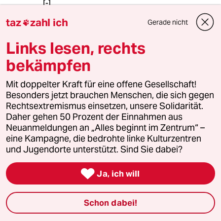
[-]
taz
zahl ich
Gerade nicht

MJ87
M
Links lesen, rechts
05.03.2015
,
02:37 Uhr
bekämpfen
Wenn dadurch weniger Konsum der wesentlich
gefährlicheren Drogen Alkohol und Tabak
Mit doppelter Kraft für eine offene Gesellschaft!
entsteht und die Konsumenten vom
Besonders jetzt brauchen Menschen, die sich gegen
Schwarzmarkt und somit vom Kontakt zu
Rechtsextremismus einsetzen, unsere Solidarität.
gefährlichen Drogen weg kommen, dann her
Daher gehen 50 Prozent der Einnahmen aus
mit dem Gesetz! Cannabis ist nicht nur ein
Neuanmeldungen an „Alles beginnt im Zentrum“ –
Heilmittel das unzählige Krankheiten wie Krebs
eine Kampagne, die bedrohte linke Kulturzentren
heilt, nicht nur ein Rohstoff der 3x so effektiv
und Jugendorte unterstützt. Sind Sie dabei?
bei der Papierherstellung und Verbrennung
von Kohlendioxid ist, sondern wirkt auch

Ja, ich will
Präventiv gegen Krankheiten. Wer sich einmal
mit dem körpereigenen Cannabinoidsystem,
das jedem Menschen inne wohnt befasst, dem
Schon dabei!
wird klar, das einzige was gefährlich ist, ist die
Prohibition selbst.