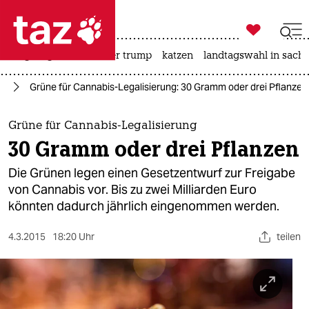

taz zahl ich
bergsteigen
usa unter trump
katzen
landtagswahl in sachs

taz zahl ich
nd
Grüne für Cannabis-Legalisierung: 30 Gramm oder drei Pflanzen
taz zahl ich
themen
Grüne für Cannabis-Legalisierung
30 Gramm oder drei Pflanzen
politik
Die Grünen legen einen Gesetzentwurf zur Freigabe
öko
von Cannabis vor. Bis zu zwei Milliarden Euro
könnten dadurch jährlich eingenommen werden.
gesellschaft
4.3.2015
18:20 Uhr
teilen
kultur
sport