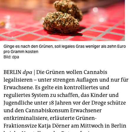
berlin
nord
wahrheit
verlag
Ginge es nach den Grünen, soll legales Gras weniger als zehn Euro
verlag
pro Gramm kosten
Bild: dpa
veranstaltungen
BERLIN
dpa
| Die Grünen wollen Cannabis
shop
legalisieren – unter strengen Auflagen und nur für
fragen & hilfe
Erwachsene. Es gelte ein kontrolliertes und
reguliertes System zu schaffen, das Kinder und
unterstützen
Jugendliche unter 18 Jahren vor der Droge schütze
abo
und den Cannabiskonsum Erwachsener
entkriminalisiere, erläuterte Grünen-
genossenschaft
Fraktionsvize Katja Dörner am Mittwoch in Berlin