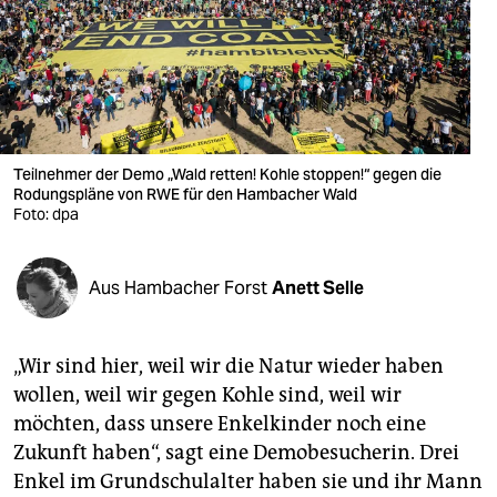
berlin
nord
wahrheit
verlag
Teilnehmer der Demo „Wald retten! Kohle stoppen!“ gegen die
verlag
Rodungspläne von RWE für den Hambacher Wald
Foto: dpa
veranstaltungen
shop
Aus Hambacher Forst
Anett Selle
fragen & hilfe
„Wir sind hier, weil wir die Natur wieder haben
unterstützen
wollen, weil wir gegen Kohle sind, weil wir
abo
möchten, dass unsere Enkelkinder noch eine
Zukunft haben“, sagt eine Demobesucherin. Drei
genossenschaft
Enkel im Grundschulalter haben sie und ihr Mann