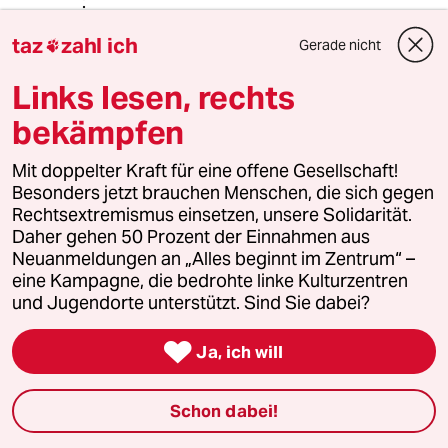
taz
zahl ich
Gerade nicht

Uranus
07.10.2018
,
17:23 Uhr
Links lesen, rechts
@Maria Vorwerk:
bekämpfen
"war schon meine Erwartung an
rotgrün"
Mit doppelter Kraft für eine offene Gesellschaft!
Besonders jetzt brauchen Menschen, die sich gegen
Ist das nicht bereits ein Fehler -
Rechtsextremismus einsetzen, unsere Solidarität.
etwas/viel von Parteien zu erwarten?
Daher gehen 50 Prozent der Einnahmen aus
Ich bin da eher bei Jette Porz. Ich
Neuanmeldungen an „Alles beginnt im Zentrum“ –
würde zudem keine Forderung
eine Kampagne, die bedrohte linke Kulturzentren
stellen. Damit würde ich das
und Jugendorte unterstützt. Sind Sie dabei?
politische System legitimieren. Ich
erklärte mich dadurch immer noch

Ja, ich will
abhängig von anderen Menschen, die
an meiner Stelle handeln/entscheiden
sollen.
Schon dabei!