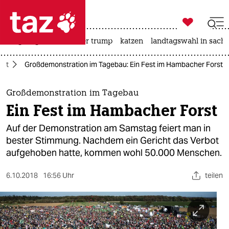

taz zahl ich
bergsteigen
usa unter trump
katzen
landtagswahl in sachs

taz zahl ich
rst
Großdemonstration im Tagebau: Ein Fest im Hambacher Forst
taz zahl ich
themen
Großdemonstration im Tagebau
Ein Fest im Hambacher Forst
politik
Auf der Demonstration am Samstag feiert man in
öko
bester Stimmung. Nachdem ein Gericht das Verbot
aufgehoben hatte, kommen wohl 50.000 Menschen.
gesellschaft
6.10.2018
16:56 Uhr
teilen
kultur
sport