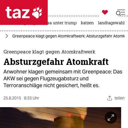

taz zahl ich
hitze
bergsteigen
usa unter trump
katzen
landtagswahl i

taz zahl ich
ie
Greenpeace klagt gegen Atomkraftwerk: Absturzgefahr Atomkra
taz zahl ich
themen
Greenpeace klagt gegen Atomkraftwerk
Absturzgefahr Atomkraft
politik
Anwohner klagen gemeinsam mit Greenpeace: Das
öko
AKW sei gegen Flugzeugabsturz und
Terroranschläge nicht gesichert, heißt es.
gesellschaft
25.8.2015
8:33 Uhr
teilen
kultur
sport