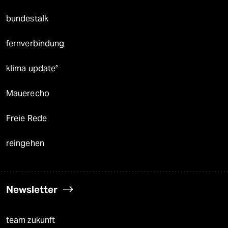
bundestalk
fernverbindung
klima update°
Mauerecho
Freie Rede
reingehen
Newsletter
team zukunft