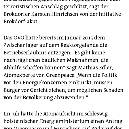
epaper login
terroristischen Anschlag geschützt, sagt der
Brokdorfer Karsten Hinrichsen von der Initiative
Brokdorf-akut.
Das OVG hatte bereits im Januar 2015 dem
Zwischenlager auf dem Reaktorgelände die
Betriebserlaubnis entzogen. „Es gibt keine
nachträglichen baulichen Maßnahmen, die
Abhilfe schaffen können“, sagt Mathias Edler,
Atomexperte von Greenpeace. „Wenn die Politik
vor den Energiekonzernen einknickt, müssen
Bürger vor Gericht ziehen, um möglichen Schaden
von der Bevölkerung abzuwenden.“
Im Juli hatte die Atomaufsicht im schleswig-
holsteinischen Energieministerium einen Antrag
von Greenpeace und Hinrichsen auf Widerruf der