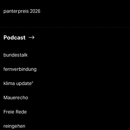
panterpreis 2026
Podcast
bundestalk
fernverbindung
klima update°
Mauerecho
Freie Rede
reingehen