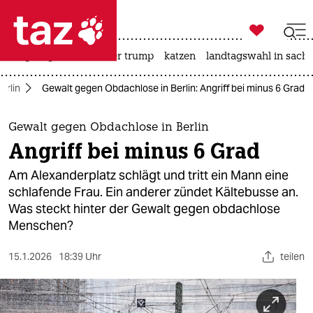

taz zahl ich
bergsteigen
usa unter trump
katzen
landtagswahl in sachs

taz zahl ich
erlin
Gewalt gegen Obdachlose in Berlin: Angriff bei minus 6 Grad
taz zahl ich
themen
Gewalt gegen Obdachlose in Berlin
Angriff bei minus 6 Grad
politik
Am Alexanderplatz schlägt und tritt ein Mann eine
öko
schlafende Frau. Ein anderer zündet Kältebusse an.
Was steckt hinter der Gewalt gegen obdachlose
gesellschaft
Menschen?
kultur
15.1.2026
18:39 Uhr
teilen
sport