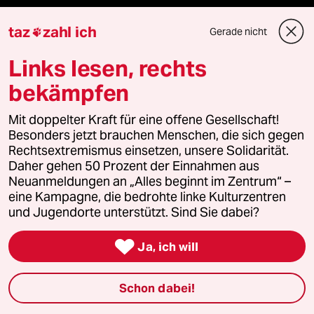
taz Archiv
taz
zahl ich
Gerade nicht

Links lesen, rechts
bekämpfen
Mehr taz Angebote
Mit doppelter Kraft für eine offene Gesellschaft!
Reisen
Besonders jetzt brauchen Menschen, die sich gegen
Rechtsextremismus einsetzen, unsere Solidarität.
Daher gehen 50 Prozent der Einnahmen aus
Kantine
Neuanmeldungen an „Alles beginnt im Zentrum“ –
eine Kampagne, die bedrohte linke Kulturzentren
Shop
und Jugendorte unterstützt. Sind Sie dabei?
Anzeigen

Ja, ich will
Schon dabei!
Fragen & Hilfe