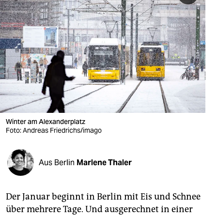
berlin
nord
wahrheit
verlag
verlag
veranstaltungen
Winter am Alexanderplatz
shop
Foto: Andreas Friedrichs/imago
fragen & hilfe
unterstützen
Aus Berlin
Marlene Thaler
abo
Der Januar beginnt in Berlin mit Eis und Schnee
genossenschaft
über mehrere Tage. Und ausgerechnet in einer