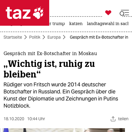

taz zahl ich
bergsteigen
usa unter trump
katzen
landtagswahl in sachs

taz zahl ich
Startseite
Politik
Europa
Gespräch mit Ex-Botschafter in Mo
taz zahl ich
themen
Gespräch mit Ex-Botschafter in Moskau
„Wichtig ist, ruhig zu
politik
bleiben“
öko
Rüdiger von Fritsch wurde 2014 deutscher
Botschafter in Russland. Ein Gespräch über die
gesellschaft
Kunst der Diplomatie und Zeichnungen in Putins
Notizblock.
kultur
sport
18.10.2020
10:44 Uhr
teilen