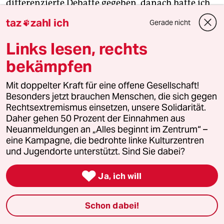
differenzierte Debatte gegeben, danach hatte ich
als deutscher Botschafter das Land geschlossen
taz
zahl ich
Gerade nicht

gegen mich: „Wie kommt ihr dazu, uns zu erklären,
wie wir unsere Gedenktage zu feiern haben? Und
Links lesen, rechts
junge Deutsche in schwarzer Kleidung haben wir
bekämpfen
noch ganz gut in Erinnerung.“ Das ist ein
extremes Beispiel: Aber man merkt manchmal gar
Mit doppelter Kraft für eine offene Gesellschaft!
nicht, wie man anderen da auch sein moralisches
Besonders jetzt brauchen Menschen, die sich gegen
Bessersein überstülpt.
Rechtsextremismus einsetzen, unsere Solidarität.
Daher gehen 50 Prozent der Einnahmen aus
Neuanmeldungen an „Alles beginnt im Zentrum“ –
eine Kampagne, die bedrohte linke Kulturzentren
Die Engagierten stärken
und Jugendorte unterstützt. Sind Sie dabei?

Ja, ich will
Der drohende Erfolg der AfD bei den kommenden
Landtagswahlen zeigt, wie stark rechtsextreme
Kräfte inzwischen geworden sind. Gerade jetzt
Schon dabei!
braucht es Zusammenhalt und Solidarität. Auch