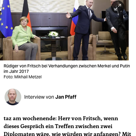
berlin
nord
wahrheit
verlag
verlag
veranstaltungen
Rüdiger von Fritsch bei Verhandlungen zwischen Merkel und Putin
im Jahr 2017
shop
Foto: Mikhail Metzel
fragen & hilfe
Interview von
Jan Pfaff
unterstützen
abo
taz am wochenende: Herr von Fritsch, wenn
genossenschaft
dieses Gespräch ein Treffen zwischen zwei
Diplomaten wäre, wie würden wir anfangen? Mit