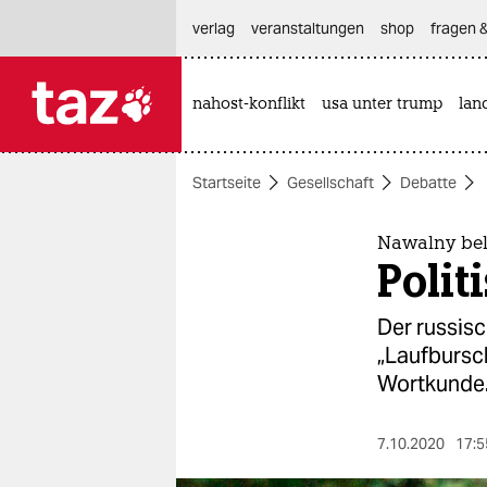
hautnavigation anspringen
hauptinhalt anspringen
footer anspringen
verlag
veranstaltungen
shop
fragen &
nahost-konflikt
usa unter trump
lan

taz zahl ich
taz zahl ich
Startseite
Gesellschaft
Debatte
themen
politik
Nawalny bel
Polit
öko
Der russisc
gesellschaft
„Laufbursc
Wortkunde
kultur
sport
7.10.2020
17:5