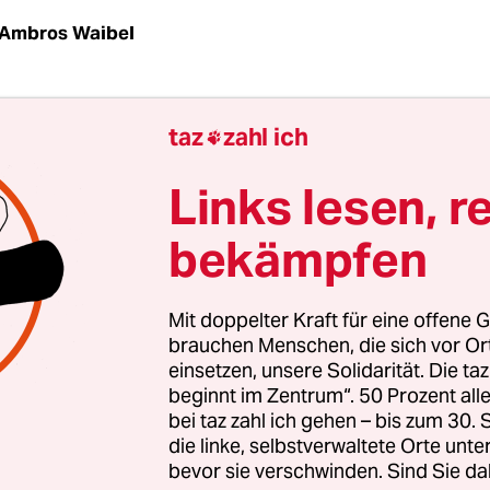
Ambros Waibel
g „Laufbursche“ folgt im Deutschen Wörterbuch 
taz
zahl ich

aufbruder. Letzteres steht für „brüder, die in de
en“. Der russische
Oppositionspolitiker Alexei N
Links lesen, r
ligen Bundeskanzler Gerhard Schröder
nun in de
bekämpfen
fburschen Putins“ genannt.
Nach der Grimm’sch
ist das ein „bursche, der in einem hause oder ge
gehalten wird“.
Mit doppelter Kraft für eine offene G
brauchen Menschen, die sich vor O
einsetzen, unsere Solidarität. Die ta
Bursche“ ist im Deutschen jenseits des süddeuts
beginnt im Zentrum“. 50 Prozent a
s mit seinen sprichwörtlichen „feschen Bursch
bei taz zahl ich gehen – bis zum 30
ht mehr übermäßig in Gebrauch. Die Zustellung
die linke, selbstverwaltete Orte unte
bevor sie verschwinden. Sind Sie da
 Internet bestellten Waren erfolgt heute durch Pe