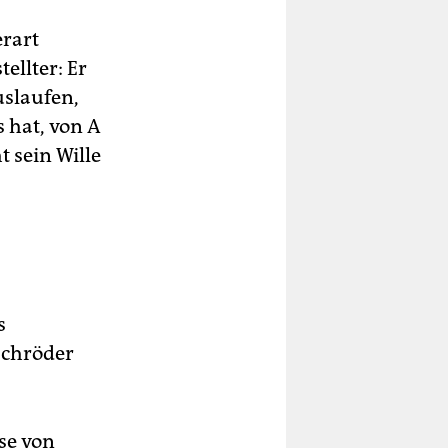
erart
ellter: Er
uslaufen,
s hat, von A
t sein Wille
s
Schröder
se von