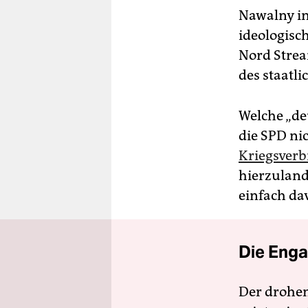
Nawalny im
ideologisc
Nord Strea
des staatl
Welche „de
die SPD ni
Kriegsverb
hierzuland
einfach da
Die Enga
Der drohe