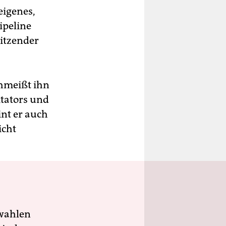
eigenes,
ipeline
sitzender
chmeißt ihn
ktators und
int er auch
icht
wahlen