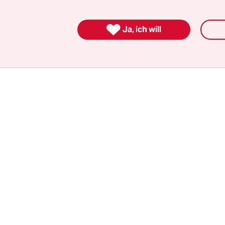
ähnlich deklassiert gilt wie der alte Laufbursche –
von einem Kind gehört, das als Berufswunsch „P

Ja, ich will