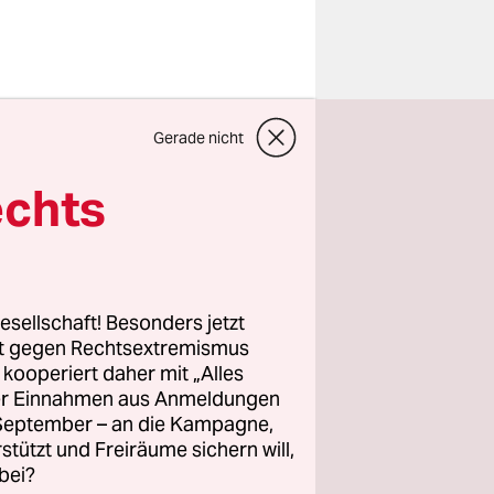
der Brüder
Gerade nicht
r not
awalny
hat
echts
r Bild
en
schäft zum
esellschaft! Besonders jetzt
rt gegen Rechtsextremismus
z kooperiert daher mit „Alles
chen
ller Einnahmen aus Anmeldungen
en und
. September – an die Kampagne,
 von
rstützt und Freiräume sichern will,
bei?
rsonal, das