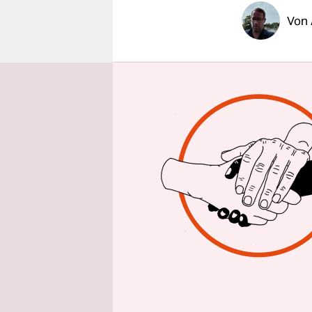
epaper login
Von
Der Eintra
Grimm auf L
davon lauf
den ehema
einen „Lau
Definition 
auslaufen 
Das Wort „
Sprachraum
Madln“ nic
zumeist im