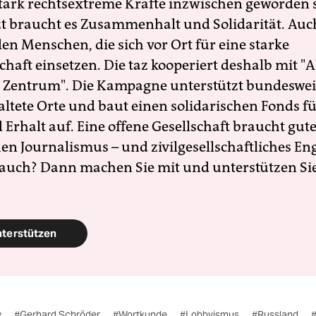
 stark rechtsextreme Kräfte inzwischen geworden 
zt braucht es Zusammenhalt und Solidarität. Auc
en Menschen, die sich vor Ort für eine starke
schaft einsetzen. Die taz kooperiert deshalb mit "A
 Zentrum". Die Kampagne unterstützt bundesweit
altete Orte und baut einen solidarischen Fonds f
Erhalt auf. Eine offene Gesellschaft braucht gute
en Journalismus – und zivilgesellschaftliches E
 auch? Dann machen Sie mit und unterstützen Si
nterstützen
y
#Gerhard Schröder
#Wortkunde
#Lobbyismus
#Russland
#