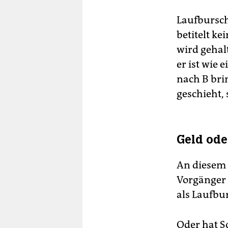
Laufbursch
betitelt ke
wird gehalt
er ist wie 
nach B brin
geschieht,
Geld ode
An diesem 
Vorgänger 
als Laufbur
Oder hat S