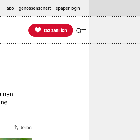
abo
genossenschaft
epaper login

taz zahl ich
taz zahl ich
einen
ine
teilen