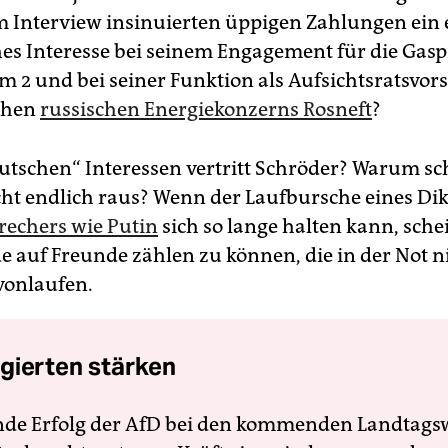
 Interview insinuierten üppigen Zahlungen ein 
hes Interesse bei seinem Engagement für die Gasp
m 2 und bei seiner Funktion als Aufsichtsratsvor
ichen
russischen Energiekonzerns Rosneft
?
utschen“ Interessen vertritt Schröder? Warum s
cht endlich raus? Wenn der Laufbursche eines Di
rechers wie Putin
sich so lange halten kann, sche
e auf Freunde zählen zu können, die in der Not n
vonlaufen.
gierten stärken
nde Erfolg der AfD bei den kommenden Landtags