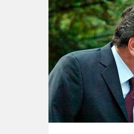
berlin
nord
wahrheit
verlag
verlag
veranstaltungen
shop
fragen & hilfe
unterstützen
abo
genossenschaft