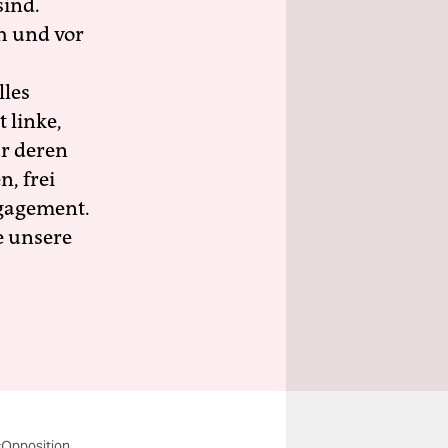
sind.
h und vor
lles
 linke,
ür deren
n, frei
ngagement.
e unsere
Opposition