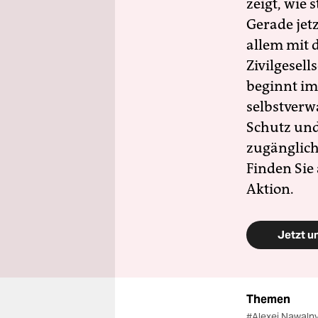
zeigt, wie
Gerade jet
allem mit d
Zivilgesell
beginnt im
selbstverw
Schutz und 
zugänglich
Finden Sie
Aktion.
Jetzt u
Themen
#Alexei Nawaln