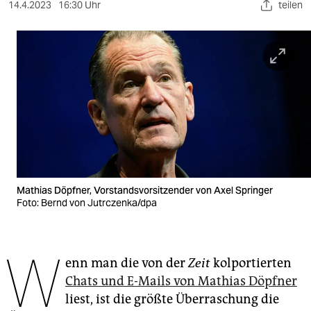
berlin
14.4.2023
16:30 Uhr
teilen
nord
wahrheit
verlag
verlag
veranstaltungen
shop
Mathias Döpfner, Vorstandsvorsitzender von Axel Springer
Foto: Bernd von Jutrczenka/dpa
fragen & hilfe
unterstützen
W
abo
enn man die von der
Zeit
kolportierten
Chats und E-Mails von ­Mathias Döpfner
genossenschaft
liest, ist die größte Überraschung die