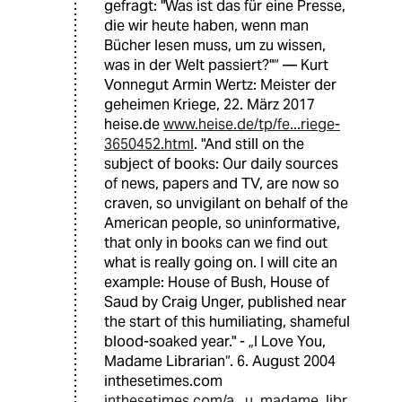
gefragt: "Was ist das für eine Presse,
die wir heute haben, wenn man
Bücher lesen muss, um zu wissen,
was in der Welt passiert?"“ — Kurt
Vonnegut Armin Wertz: Meister der
geheimen Kriege, 22. März 2017
heise.de
www.heise.de/tp/fe...riege-
3650452.html
. "And still on the
subject of books: Our daily sources
of news, papers and TV, are now so
craven, so unvigilant on behalf of the
American people, so uninformative,
that only in books can we find out
what is really going on. I will cite an
example: House of Bush, House of
Saud by Craig Unger, published near
the start of this humiliating, shameful
blood-soaked year." - „I Love You,
Madame Librarian“. 6. August 2004
inthesetimes.com
inthesetimes.com/a...u_madame_libr