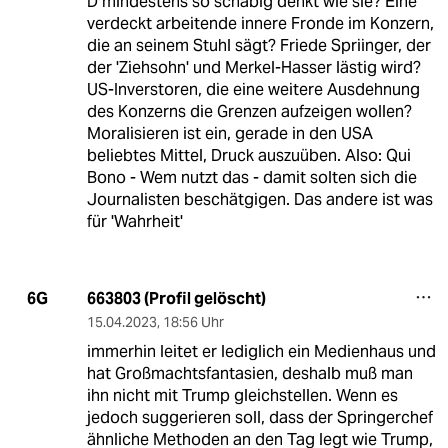
D mindestens so schäbig denkt wie sie? Eine
verdeckt arbeitende innere Fronde im Konzern,
die an seinem Stuhl sägt? Friede Spriinger, der
der 'Ziehsohn' und Merkel-Hasser lästig wird?
US-Inverstoren, die eine weitere Ausdehnung
des Konzerns die Grenzen aufzeigen wollen?
Moralisieren ist ein, gerade in den USA
beliebtes Mittel, Druck auszuüben. Also: Qui
Bono - Wem nutzt das - damit solten sich die
Journalisten beschätgigen. Das andere ist was
für 'Wahrheit'
663803 (Profil gelöscht)
6G
15.04.2023
,
18:56 Uhr
immerhin leitet er lediglich ein Medienhaus und
hat Großmachtsfantasien, deshalb muß man
ihn nicht mit Trump gleichstellen. Wenn es
jedoch suggerieren soll, dass der Springerchef
ähnliche Methoden an den Tag legt wie Trump,