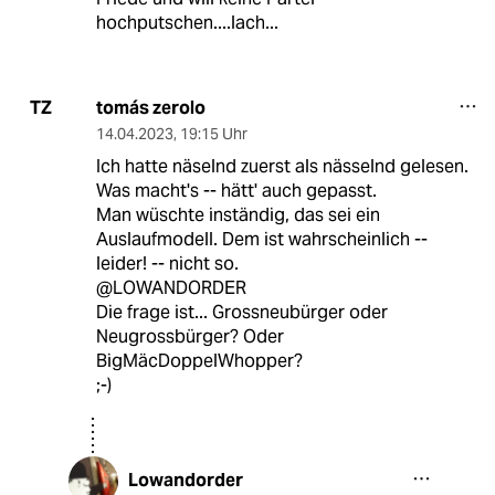
hochputschen....lach...
tomás zerolo
TZ
14.04.2023
,
19:15 Uhr
Ich hatte näselnd zuerst als nässelnd gelesen.
Was macht's -- hätt' auch gepasst.
Man wüschte inständig, das sei ein
Auslaufmodell. Dem ist wahrscheinlich --
leider! -- nicht so.
@LOWANDORDER
Die frage ist... Grossneubürger oder
Neugrossbürger? Oder
BigMäcDoppelWhopper?
;-)
Lowandorder