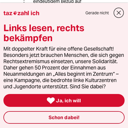
eindeutigem Bezug auf
journalistische Inhalte und mit
taz
zahl ich
Gerade nicht

unverhohlener Einflussnahme? Ne,
das ist nicht privat.
Links lesen, rechts
bekämpfen
MikeyBln
M
Mit doppelter Kraft für eine offene Gesellschaft!
14.04.2023
,
18:03 Uhr
Besonders jetzt brauchen Menschen, die sich gegen
Jetzt regen sich alle auf. Aber so ganz falsch
Rechtsextremismus einsetzen, unsere Solidarität.
liegt er nicht z.B. mit seiner Kritik an den
Daher gehen 50 Prozent der Einnahmen aus
Ostdeutschen, wo man so gerne Putin
Neuanmeldungen an „Alles beginnt im Zentrum“ –
anhimmelt. Immerhin nennt er die Dinge beim
eine Kampagne, die bedrohte linke Kulturzentren
Namen.
und Jugendorte unterstützt. Sind Sie dabei?

Ja, ich will
655170 (Profil gelöscht)
6G
15.04.2023
,
17:51 Uhr
Schon dabei!
@MikeyBln: