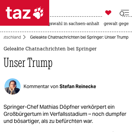

taz zahl ich
hitze
surfen
landtagswahl in sachsen-anhalt
gewalt gegen

taz zahl ich
eutschland
Geleakte Chatnachrichten bei Springer: Unser Trump
taz zahl ich
Geleakte Chatnachrichten bei Springer
themen
Unser Trump
politik
öko
Kommentar von
Stefan Reinecke
gesellschaft
kultur
Springer-Chef Mathias Döpfner verkörpert ein
Großbürgertum im Verfallsstadium – noch dumpfer
sport
und bösartiger, als zu befürchten war.