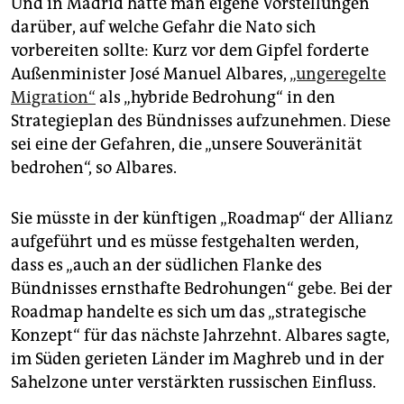
Und in Madrid hatte man eigene Vorstellungen
epaper login
darüber, auf welche Gefahr die Nato sich
vorbereiten sollte: Kurz vor dem Gipfel forderte
Außenminister José Manuel Albares,
„ungeregelte
Migration“
als „hybride Bedrohung“ in den
Strategieplan des Bündnisses aufzunehmen. Diese
sei eine der Gefahren, die „unsere Souveränität
bedrohen“, so Albares.
Sie müsste in der künftigen „Roadmap“ der Allianz
aufgeführt und es müsse festgehalten werden,
dass es „auch an der südlichen Flanke des
Bündnisses ernsthafte Bedrohungen“ gebe. Bei der
Roadmap handelte es sich um das „strategische
Konzept“ für das nächste Jahrzehnt. Albares sagte,
im Süden gerieten Länder im Maghreb und in der
Sahelzone unter verstärkten russischen Einfluss.