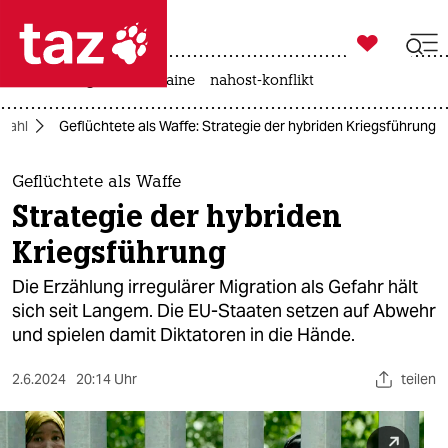

taz zahl ich
hitze
krieg in der ukraine
nahost-konflikt

taz zahl ich
wahl
Geflüchtete als Waffe: Strategie der hybriden Kriegsführung
taz zahl ich
themen
Geflüchtete als Waffe
Strategie der hybriden
politik
Kriegsführung
öko
Die Erzählung irregulärer Migration als Gefahr hält
sich seit Langem. Die EU-Staaten setzen auf Abwehr
gesellschaft
und spielen damit Diktatoren in die Hände.
kultur
2.6.2024
20:14 Uhr
teilen
sport