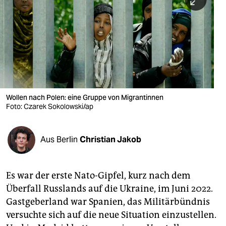
berlin
nord
wahrheit
verlag
verlag
Wollen nach Polen: eine Gruppe von Migrantinnen
Foto: Czarek Sokolowski/ap
veranstaltungen
shop
Aus Berlin
Christian Jakob
fragen & hilfe
unterstützen
Es war der erste Nato-Gipfel, kurz nach dem
Überfall Russlands auf die Ukraine, im Juni 2022.
abo
Gastgeberland war Spanien, das Militärbündnis
genossenschaft
versuchte sich auf die neue Situation einzustellen.