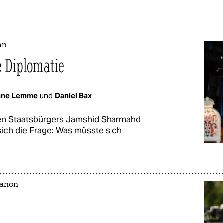
an
e Diplomatie
ane Lemme
und
Daniel Bax
n Staatsbürgers Jam­shid Sharmahd
sich die Frage: Was müsste sich
banon