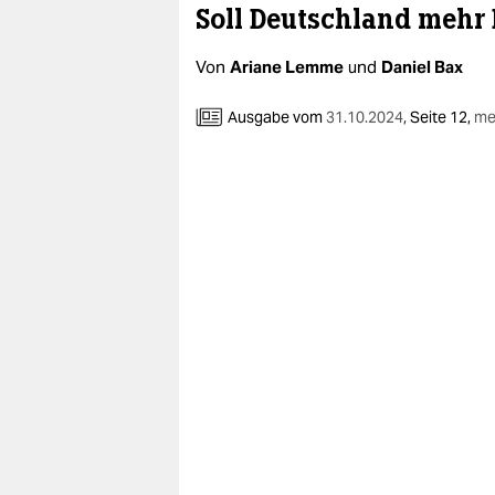
berlin
Soll Deutschland mehr 
nord
Von
Ariane Lemme
und
Daniel Bax
wahrheit
Ausgabe vom
31.10.2024
,
Seite 12,
me
verlag
verlag
veranstaltungen
shop
fragen & hilfe
unterstützen
abo
genossenschaft