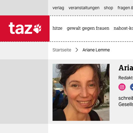
hautnavigation anspringen
hauptinhalt anspringen
footer anspringen
verlag
veranstaltungen
shop
fragen &
hitze
gewalt gegen frauen
nahost-ko

taz zahl ich
taz zahl ich
Startseite
Ariane Lemme
themen
Ari
politik
Redakt
öko
gesellschaft
schrei
Gesell
kultur
sport