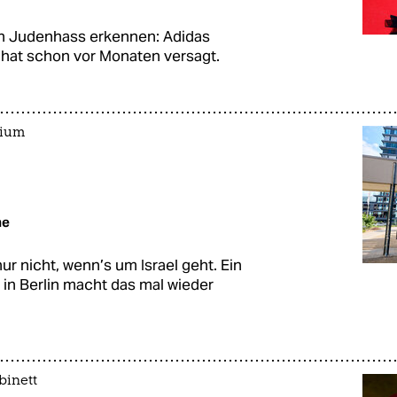
n Juden­hass erkennen: Adidas
o hat schon vor Monaten versagt.
sium
me
r nicht, wenn’s um Israel geht. Ein
in Berlin macht das mal wieder
binett