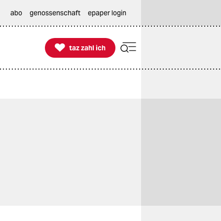
abo
genossenschaft
epaper login

taz zahl ich
taz zahl ich