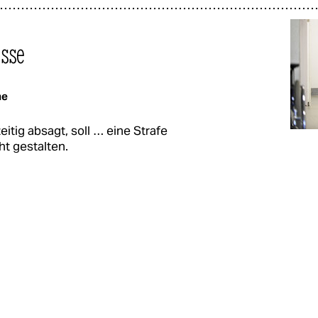
asse
me
itig absagt, soll … eine Strafe
ht gestalten.