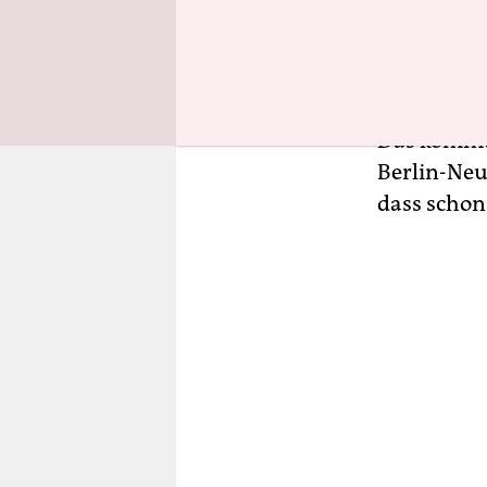
Wie oft tr
Frauenrec
Das kommt 
Berlin-Neu
dass schon