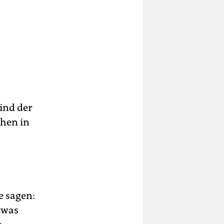
Kind der
chen in
e sagen:
twas