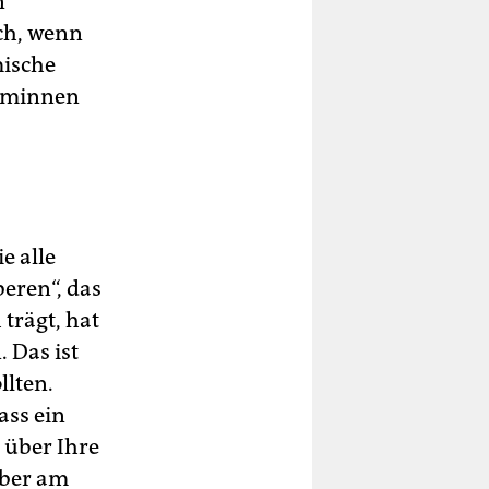
n
ch, wenn
mische
liminnen
e alle
eren“, das
trägt, hat
. Das ist
llten.
ass ein
 über Ihre
Aber am