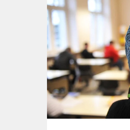
berlin
nord
wahrheit
verlag
verlag
veranstaltungen
shop
fragen & hilfe
unterstützen
abo
genossenschaft