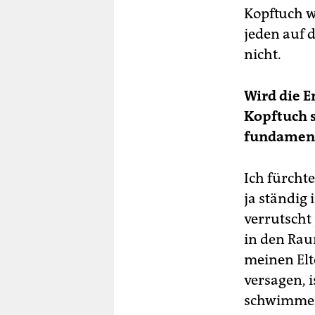
Kopftuch w
jeden auf 
nicht.
Wird die 
Kopftuch s
fundamenta
Ich fürchte
ja ständig 
verrutscht
in den Rau
meinen Elt
versagen, 
schwimmen,