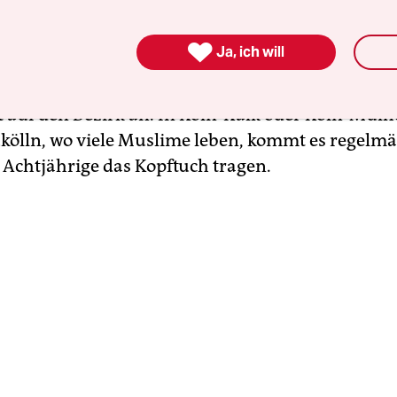
effen Sie in Grundschulen, in denen Sie über Is

Ja, ich will
hte aufklären, auf Mädchen mit Kopftüchern?
auf den Bezirk an. In Köln-Kalk oder Köln-Mülh
kölln, wo viele Muslime leben, kommt es regelmä
 Achtjährige das Kopftuch tragen.