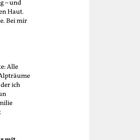
ng – und
ten Haut.
e. Bei mir
e: Alle
e Alpträume
der ich
nun
milie
z
r mit