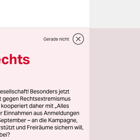
r Mädchen
Gerade nicht
 geschenkt
er
echts
en – aber
 simples
et?
esellschaft! Besonders jetzt
simples
rt gegen Rechtsextremismus
z kooperiert daher mit „Alles
t selbst
ller Einnahmen aus Anmeldungen
inenden
. September – an die Kampagne,
e rosarote
rstützt und Freiräume sichern will,
bei?