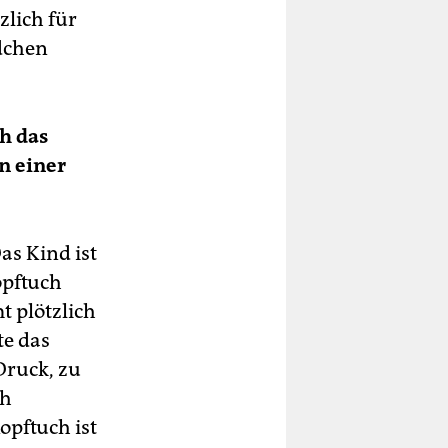
zlich für
ädchen
h das
n einer
as Kind ist
opftuch
t plötzlich
te das
Druck, zu
ch
opftuch ist