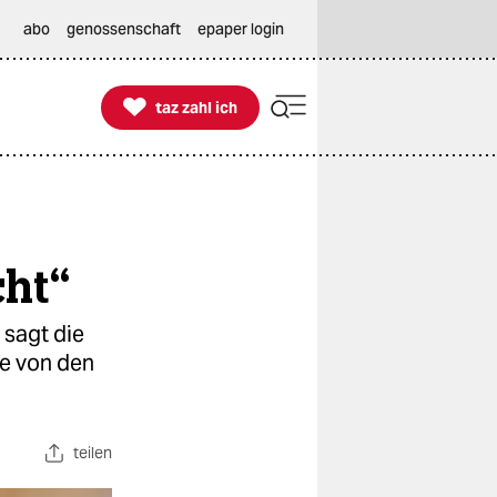
abo
genossenschaft
epaper login

taz zahl ich
taz zahl ich
cht“
 sagt die
ie von den
teilen