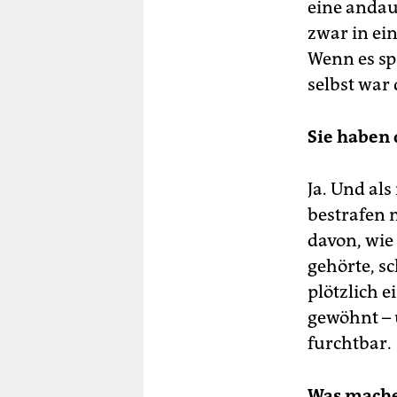
eine andau
zwar in ei
Wenn es sp
selbst war 
Sie haben 
Ja. Und als
bestrafen m
davon, wie
gehörte, s
plötzlich e
gewöhnt – u
furchtbar.
Was mache