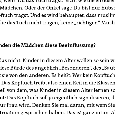
, wenn Du das Tuch trägst. Nicht wie die ehrlose
Mädchen. Oder der Onkel sagt: Du bist nur hübs
ftuch trägst. Und es wird behauptet, dass musli
ie das Tuch nicht tragen, keine „richtigen“ Mus
nden die Mädchen diese Beeinflussung?
das nicht. Kinder in diesem Alter wollen so sein wi
iese Bürde des angeblich „Besonderen“, des „Saub
sie von den anderen. Es heißt: Wer kein Kopftuch 
 Das Kopftuch treibt also einen Keil in die Klassen
eil von dem, was Kinder in diesem Alter lernen so
 Das Kopftuch soll ja eigentlich signalisieren, d
r Frau wird. Denken Sie mal daran, mit wem Sie
truation gesprochen haben. Das ist ganz intim. 