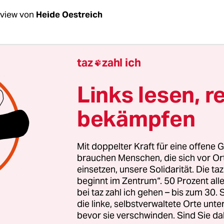
rview von
Heide Oestreich
r, als ich 1974 eingeschult wurde, bekamen wi
taz
zahl ich

er Verkehrswacht ein orangefarbenes Kopftuch
n uns besser sehen kann. Das lässt sich in sein
Links lesen, r
 mit dem islamischen Kopftuch nicht vergleich
bekämpfen
 sich am Ende des Tages nicht auch um das: Ein
tück, das Mädchen nicht automatisch entrecht
Mit doppelter Kraft für eine offene G
a Bläser:
Nein, das islamische Kopftuch ist kein 
brauchen Menschen, die sich vor O
einsetzen, unsere Solidarität. Die ta
ück. Und ja, es entrechtet Mädchen, die sich nich
beginnt im Zentrum“. 50 Prozent a
chieden haben. Das ist das Problem. Die wohlme
bei taz zahl ich gehen – bis zum 30
 die das nicht sehen, haben meines Erachtens ein
die linke, selbstverwaltete Orte unte
bevor sie verschwinden. Sind Sie da