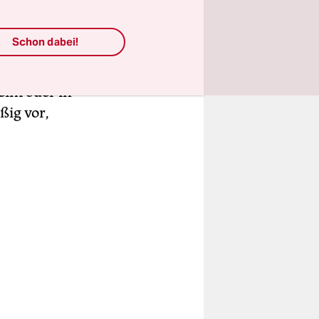
lam und
Schon dabei!
eim oder in
ßig vor,