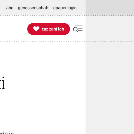
abo
genossenschaft
epaper login

taz zahl ich
taz zahl ich
i