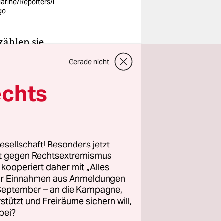
arine/Reporters/i
go
zählen sie
 Fäkalien
Gerade nicht
rukturen
on Texten.
echts
 etwa einen
Die
de in Frage
ent: dass
esellschaft! Besonders jetzt
rt gegen Rechtsextremismus
bei
z kooperiert daher mit „Alles
ller Einnahmen aus Anmeldungen
. September – an die Kampagne,
ür ein
rstützt und Freiräume sichern will,
bei?