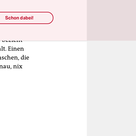
 nicht nur
sch.
Schon dabei!
sagt: Stellt
 bezieht
lt. Einen
schen, die
nau, nix