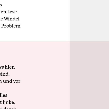
s
en Le­se­
le Windel
es Problem
wahlen
sind.
h und vor
lles
 linke,