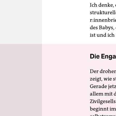
Ich denke,
strukturell
r:in­nen­br
des Babys, 
ist und ich
Die Enga
Der drohe
zeigt, wie
Gerade jet
allem mit d
Zivilgesell
beginnt im