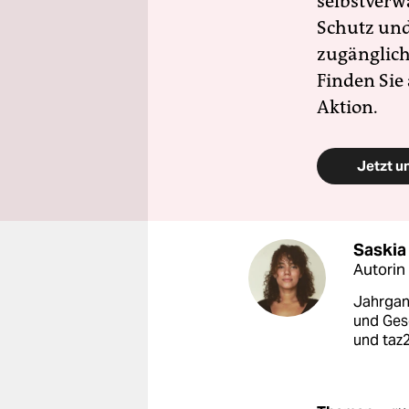
selbstverw
Schutz und 
zugänglich
Finden Sie
Aktion.
Jetzt u
Saskia
Autorin
Jahrgang
und Gese
und taz2