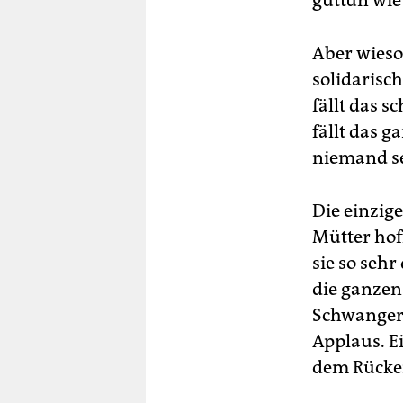
guttun wie 
Aber wieso 
solidarisch
fällt das s
fällt das g
niemand se
Die einzige
Mütter hoff
sie so seh
die ganzen 
Schwangers
Applaus. E
dem Rücken