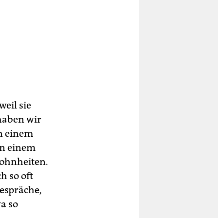
weil sie
haben wir
in einem
 in einem
wohnheiten.
h so oft
Gespräche,
a so