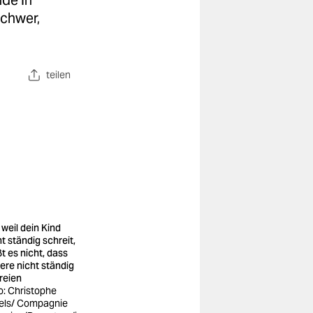
nde in
schwer,
teilen
 weil dein Kind
t ständig schreit,
ßt es nicht, dass
ere nicht ständig
reien
o: Christophe
els/ Compagnie