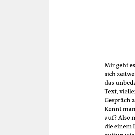
Mir geht es
sich zeitw
das unbeda
Text, viell
Gespräch a
Kennt man 
auf? Also m
die einem 