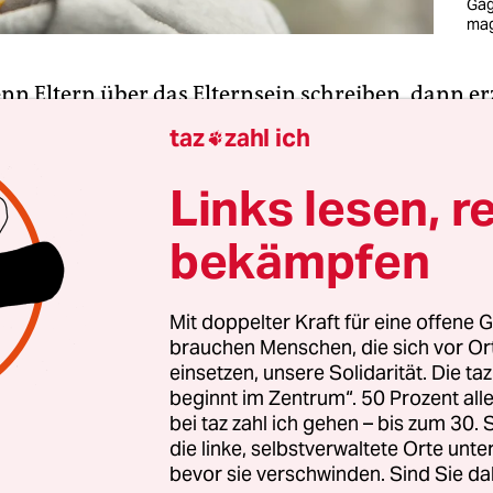
Gag
ma
enn Eltern über das Elternsein schrei­ben, dann er
entweder lustige Geschichten über Kinder, Essen,
taz
zahl ich

und Familienleben oder sie schreiben über die St
chaft. Über diese Strukturen gibt es zwei Arten v
Links lesen, r
ollen Missstände aufzeigen, die Eltern erfahren:
bekämpfen
 Kinderbetreuung
oder die Last von Care-Arbeit. 
xte hingegen sollen diese strukturellen Missstän
nd zwar mit nur einem, recht eigenwilligen Argum
Mit doppelter Kraft für eine offene G
brauchen Menschen, die sich vor O
:in­nen solche Probleme nicht kennen oder sich da
einsetzen, unsere Solidarität. Die ta
nicht so angestellt haben.
beginnt im Zentrum“. 50 Prozent a
bei taz zahl ich gehen – bis zum 30
ich so einen Text lese, frage ich mich, was das f
die linke, selbstverwaltete Orte unte
bevor sie verschwinden. Sind Sie da
. Wieso versucht man anderen die Schwierigkeiten