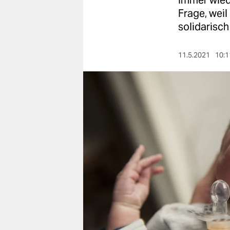
Immer wiede
berlin
Frage, weil
nord
solidarisch
wahrheit
11.5.2021
10:1
verlag
verlag
veranstaltungen
shop
fragen & hilfe
unterstützen
abo
genossenschaft