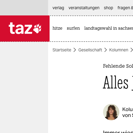
hautnavigation anspringen
hauptinhalt anspringen
footer anspringen
verlag
veranstaltungen
shop
fragen &
hitze
surfen
landtagswahl in sachse

taz zahl ich
taz zahl ich
Startseite
Gesellschaft
Kolumnen
themen
politik
Fehlende Sol
Alles
öko
gesellschaft
kultur
Kol
von
sport