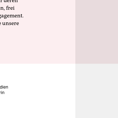
ür deren
n, frei
ngagement.
e unsere
edien
rin