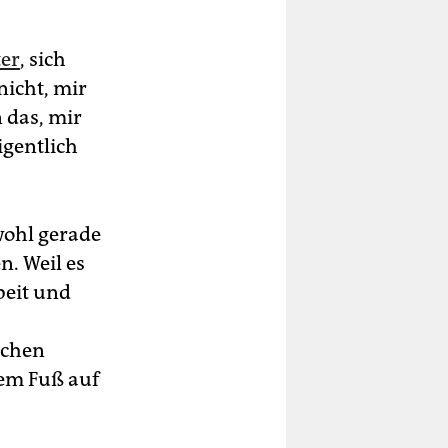
ter
, sich
nicht, mir
 das, mir
igentlich
 wohl gerade
n. Weil es
beit und
schen
nem Fuß auf