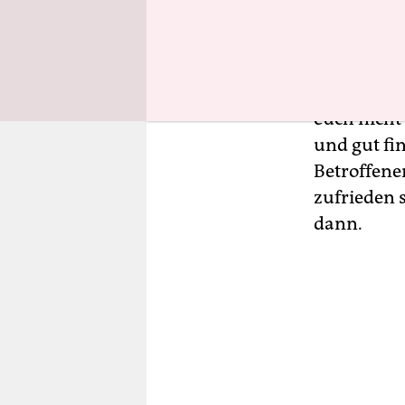
abzusprech
offensichtl
Außerdem f
gesellschaf
euch nicht
und gut fin
Betroffene
zufrieden 
dann.