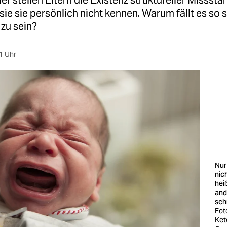
r stellen Eltern die Existenz struktureller Missstä
 sie sie persönlich nicht kennen. Warum fällt es so 
 zu sein?
1 Uhr
Nur
nich
hei
and
sch
Fot
Ket