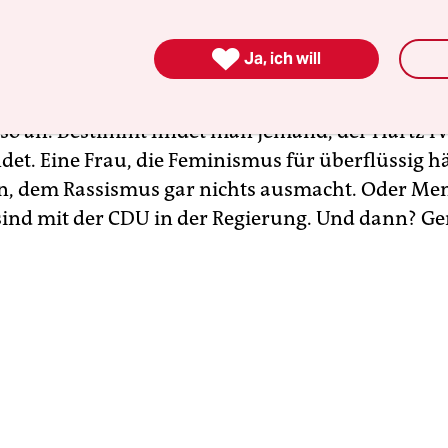
en anhand der eigenen Biografie? Wozu? Das ist
ich schwach argumentiert, es ist auch unsolidari

Ja, ich will
indet sich doch immer jemand, für den große
tliche Missstände kein Problem sind. Jemand, der 
 so an. Bestimmt findet man jemand, der Hartz IV
det. Eine Frau, die Feminismus für überflüssig hä
n, dem Rassismus gar nichts ausmacht. Oder Men
sind mit der CDU in der Regierung. Und dann? Ge