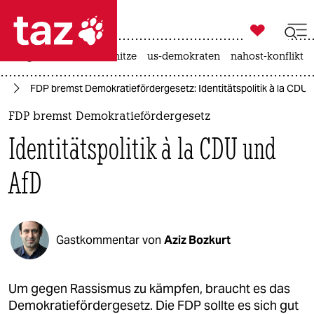

taz zahl ich
krieg in der ukraine
hitze
us-demokraten
nahost-konflikt

taz zahl ich
us
FDP bremst Demokratiefördergesetz: Identitätspolitik à la CDU 
taz zahl ich
FDP bremst Demokratiefördergesetz
themen
Identitätspolitik à la CDU und
politik
AfD
öko
gesellschaft
Gastkommentar von
Aziz Bozkurt
kultur
sport
Um gegen Rassismus zu kämpfen, braucht es das
Demokratiefördergesetz. Die FDP sollte es sich gut