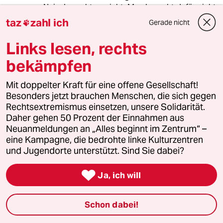
Nein, braucht es nicht. Man braucht dafür nicht
600 Projekte mit 212 Mio. Euro dauert zu
taz
zahl ich
Gerade nicht

sponsern. Susanne Gascke von der NZZ stellt in
Bezug darauf auch die richtigen Fragen :
Links lesen, rechts
"Warum ist es eigentlich eine so schlimme
bekämpfen
Zumutung für die geförderten
Nichtregierungsorganisationen, eine Erklärung
zugunsten der freiheitlichen demokratischen
Mit doppelter Kraft für eine offene Gesellschaft!
Grundordnung abzugeben, wie das bis 2014
Besonders jetzt brauchen Menschen, die sich gegen
vorgeschrieben war, und wogegen
Rechtsextremismus einsetzen, unsere Solidarität.
Sozialdemokraten und Grüne jetzt heftig
Daher gehen 50 Prozent der Einnahmen aus
agitieren? "
Neuanmeldungen an „Alles beginnt im Zentrum“ –
www.nzz.ch/interna...ationen-ld.1730850
eine Kampagne, die bedrohte linke Kulturzentren
und Jugendorte unterstützt. Sind Sie dabei?

Ja, ich will
Schytomyr Shiba
21.03.2023
,
05:04 Uhr
Schon dabei!
@SeppW:
Wer sein Weltbild aus der NZZ