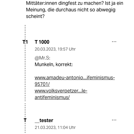
Mittäter:innen dingfest zu machen? Ist ja ein
Meinung, die durchaus nicht so abwegig
scheint?
T 1000
T1
20.03.2023
,
19:57 Uhr
@Mr.S:
Munkeln, korrekt:
www.amadeu-antonio...ifeminismus-
95701/
www.volksverpetzer...le-
antifeminismus/
__tester
T
21.03.2023
,
11:04 Uhr