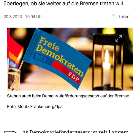
berlin
überlegen, ob sie weiter auf die Bremse treten will.
nord
20.3.2023
10:04 Uhr
teilen
wahrheit
verlag
verlag
veranstaltungen
shop
fragen & hilfe
Stehen auch beim Demokratieförderungsgesetzt auf der Bremse
unterstützen
Foto: Moritz Frankenberg/dpa
abo
genossenschaft
as Demokratiefördergesetz ist seit Langem