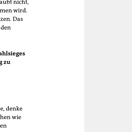
aubt nicht,
mmen wird.
tzen. Das
 den
ahlsieges
g zu
e, denke
chen wie
hen