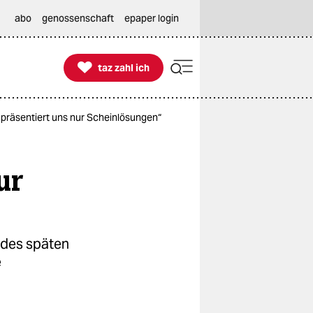
abo
genossenschaft
epaper login

taz zahl ich
taz zahl ich
n präsentiert uns nur Scheinlösungen“
ur
d des späten
e