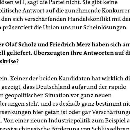
lösen will, sagt die Partei nicht. Sie gibt keine
olitische Antwort auf die zunehmende Konkurre
 den sich verschärfenden Handelskonflikt mit de
n präsentiert die Union uns nur Scheinlösungen.
er Olaf Scholz und Friedrich Merz haben sich a
ll geliefert. Überzeugten ihre Antworten auf d
skrise?
in. Keiner der beiden Kandidaten hat wirklich d
 gezeigt, dass Deutschland aufgrund der rapide
n geopolitischen Situation vor ganz neuen
erungen steht und es deshalb ganz bestimmt nic
rsenkungen hier getan ist oder gar Verschärfun
. Von einer neuen Industriepolitik zum Beispiel 
gressive chinesische Förderung von Schlüsselbra