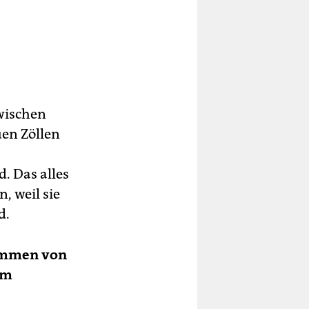
wischen
en Zöllen
. Das alles
, weil sie
d.
timmen von
im