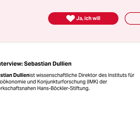
mistisch. Meine Mitarbeitenden und ich gehen für
t nur von 0,1 Prozent aus. Gleichzeitig gibt es ne

Ja, ich will
len Problemen wie hohe Energiepreise viele konju
ie selbst dieses Mini-Wachstum gefährden.
nterview: Sebastian Dullien
stian Dullien
ist wissenschaftliche Direktor des Instituts für
oökonomie und Konjunkturforschung (IMK) der
rkschaftsnahen Hans-Böckler-Stiftung.