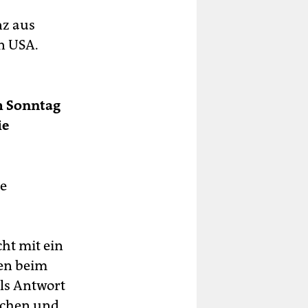
nz aus
n USA.
m Sonntag
ie
ie
ht mit ein
gen beim
als Antwort
nchen und