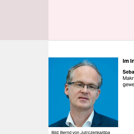
recht opti
Jahr derzei
strukturel
Risiken, d
Im I
Seba
Makr
gewe
Bild: Bernd von Jutrczenka/dpa