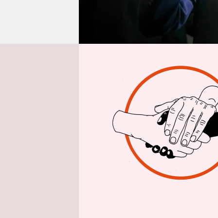
epaper login
Inte
taz: Die B
davon aus,
Prozent wa
geschrumpf
Sebastian 