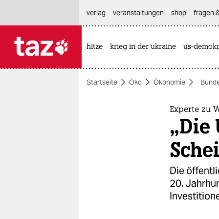
hautnavigation anspringen
hauptinhalt anspringen
footer anspringen
verlag
veranstaltungen
shop
fragen &
hitze
krieg in der ukraine
us-demokr

taz zahl ich
taz zahl ich
Startseite
Öko
Ökonomie
Bunde
themen
politik
Experte zu W
„Die 
öko
Sche
gesellschaft
Die öffentl
kultur
20. Jahrhu
Investition
sport