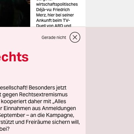
wirtschaftspolitisches
Déjà-vu: Friedrich
Merz, hier bei seiner
Ankunft beim TV-
Duell von ARD und
ZDF
Foto: Kay
Gerade nicht
Nietfeld/dpa
echts
esellschaft! Besonders jetzt
. Sie geht
rt gegen Rechtsextremismus
m 0,3
z kooperiert daher mit „Alles
ller Einnahmen aus Anmeldungen
. September – an die Kampagne,
rstützt und Freiräume sichern will,
bei?
nose noch