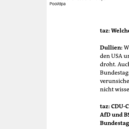
Pool/dpa
taz: Welch
Dullien:
Wi
den USA u
droht. Auc
Bundestags
verunsiche
nicht wiss
taz:
CDU-Ch
AfD und B
Bundestag 