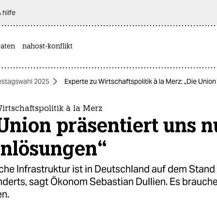
 hilfe
aten
nahost-konflikt
stagswahl 2025
Experte zu Wirtschaftspolitik à la Merz: „Die Unio
irtschaftspolitik à la Merz
Union präsentiert uns n
inlösungen“
iche Infrastruktur ist in Deutschland auf dem Stan
nderts, sagt Ökonom Sebastian Dullien. Es brauch
en.