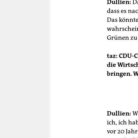
Dullien:
Da
dass es na
Das könnte
wahrschein
Grünen zu
taz: CDU-C
die Wirts
bringen. W
Dullien:
W
ich, ich ha
vor 20 Jah