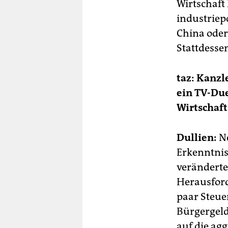
Wirtschaft 
industriep
China oder
Stattdesse
taz: Kanzl
ein TV-Due
Wirtschaft
Dullien:
Ne
Erkenntnis
veränderte
Herausford
paar Steue
Bürgergeld
auf die ag