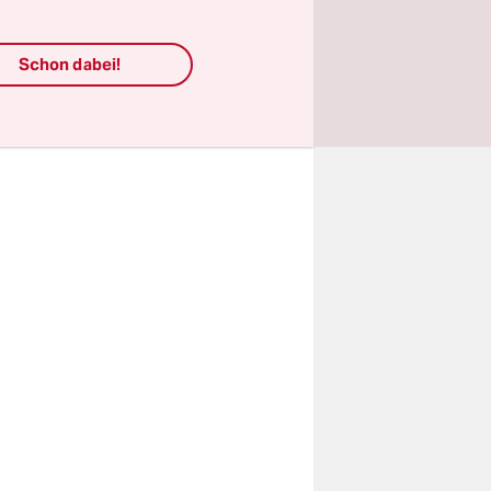
 dieses
ben
Schon dabei!
nkturelle