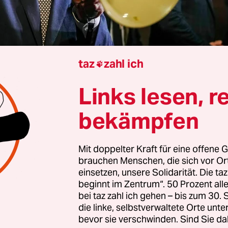
taz
zahl ich

Links lesen, r
rview von
Simon Poelchau
bekämpfen
Mit doppelter Kraft für eine offene G
undesregierung hat jüngst ihre Prognose gesenkt
brauchen Menschen, die sich vor O
 dass die Wirtschaftsleistung dieses Jahr nur u
einsetzen, unsere Solidarität. Die ta
chsen wird, nachdem sie zwei Jahre in Folge
beginnt im Zentrum“. 50 Prozent a
bei taz zahl ich gehen – bis zum 30
t ist. Wie ernst ist die Lage?
die linke, selbstverwaltete Orte unte
bevor sie verschwinden. Sind Sie da
Dullien:
Die Bundesregierung ist mit ihrer Prog