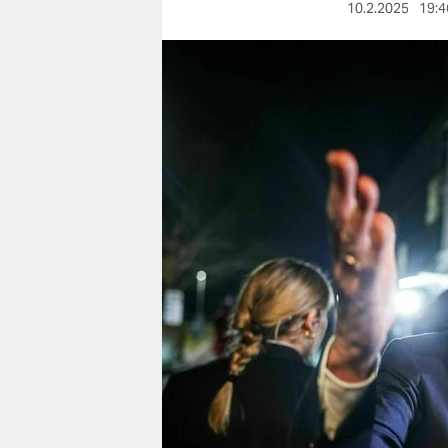
berlin
10.2.2025
19:4
nord
wahrheit
verlag
verlag
veranstaltungen
shop
fragen & hilfe
unterstützen
abo
genossenschaft