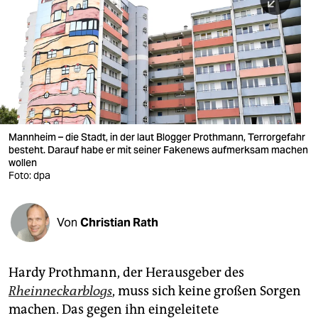
berlin
nord
wahrheit
verlag
verlag
Mannheim – die Stadt, in der laut Blogger Prothmann, Terrorgefahr
besteht. Darauf habe er mit seiner Fakenews aufmerksam machen
veranstaltungen
wollen
Foto: dpa
shop
fragen & hilfe
Von
Christian Rath
unterstützen
abo
Hardy Prothmann, der Herausgeber des
Rheinneckarblogs
, muss sich keine großen Sorgen
genossenschaft
machen. Das gegen ihn eingeleitete