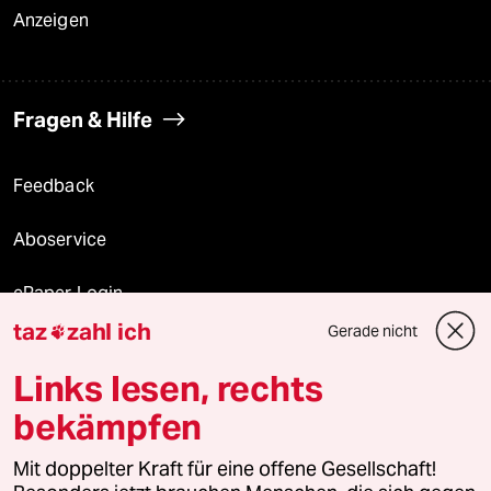
Anzeigen
Fragen & Hilfe
Feedback
Aboservice
ePaper Login
taz
zahl ich
Gerade nicht

Downloads für Abonnierende
Links lesen, rechts
bekämpfen
© 2026 taz Verlags und Vertriebs GmbH
Alle Rechte vorbehalten. Bei rechtlichen Fragen oder für Genehmigungen
Mit doppelter Kraft für eine offene Gesellschaft!
wenden Sie sich bitte an
lizenzen@taz.de