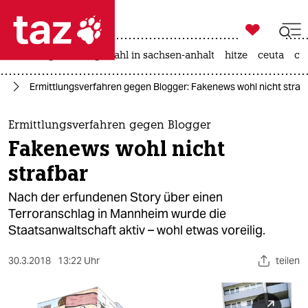

taz zahl ich
iran-krieg
landtagswahl in sachsen-anhalt
hitze
ceuta
ch

taz zahl ich
en
Ermittlungsverfahren gegen Blogger: Fakenews wohl nicht straf
taz zahl ich
themen
Ermittlungsverfahren gegen Blogger
Fakenews wohl nicht
politik
strafbar
öko
Nach der erfundenen Story über einen
Terroranschlag in Mannheim wurde die
gesellschaft
Staatsanwaltschaft aktiv – wohl etwas voreilig.
kultur
30.3.2018
13:22 Uhr
teilen
sport