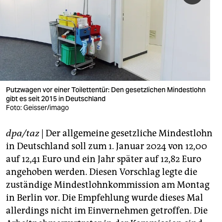
berlin
nord
wahrheit
verlag
verlag
Putzwagen vor einer Toilettentür: Den gesetzlichen Mindestlohn
gibt es seit 2015 in Deutschland
veranstaltungen
Foto: Geisser/imago
shop
dpa/taz
| Der allgemeine gesetzliche Mindestlohn
fragen & hilfe
in Deutschland soll zum 1. Januar 2024 von 12,00
auf 12,41 Euro und ein Jahr später auf 12,82 Euro
unterstützen
angehoben werden. Diesen Vorschlag legte die
zuständige Mindestlohnkommission am Montag
abo
in Berlin vor. Die Empfehlung wurde dieses Mal
genossenschaft
allerdings nicht im Einvernehmen getroffen. Die