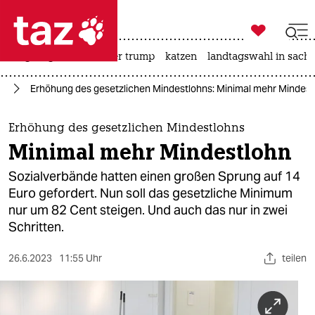

taz zahl ich
bergsteigen
usa unter trump
katzen
landtagswahl in sachs

taz zahl ich
nd
Erhöhung des gesetzlichen Mindestlohns: Minimal mehr Mindest
taz zahl ich
themen
Erhöhung des gesetzlichen Mindestlohns
Minimal mehr Mindestlohn
politik
Sozialverbände hatten einen großen Sprung auf 14
öko
Euro gefordert. Nun soll das gesetzliche Minimum
nur um 82 Cent steigen. Und auch das nur in zwei
gesellschaft
Schritten.
kultur
26.6.2023
11:55 Uhr
teilen
sport