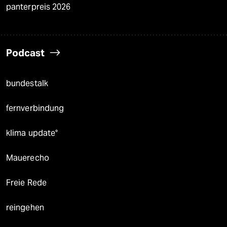
panterpreis 2026
Podcast
bundestalk
fernverbindung
klima update°
Mauerecho
Freie Rede
reingehen