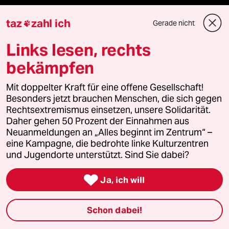
taz
zahl ich
Gerade nicht

Newsletter
Links lesen, rechts
team zukunft
bekämpfen
taz frisch
Mit doppelter Kraft für eine offene Gesellschaft!
Besonders jetzt brauchen Menschen, die sich gegen
taz zahl ich
Rechtsextremismus einsetzen, unsere Solidarität.
Daher gehen 50 Prozent der Einnahmen aus
Neuanmeldungen an „Alles beginnt im Zentrum“ –
taz lab Infobrief
eine Kampagne, die bedrohte linke Kulturzentren
und Jugendorte unterstützt. Sind Sie dabei?

Veranstaltungen
Ja, ich will
Schon dabei!
Demnächst