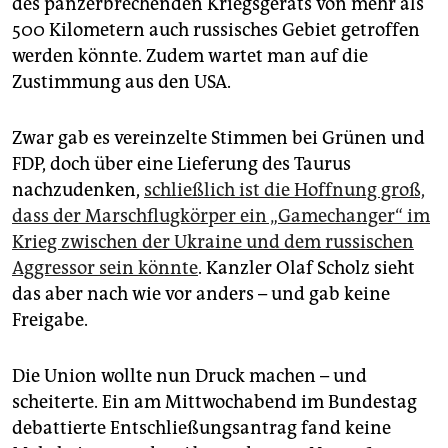
des panzerbrechenden Kriegsgeräts von mehr als
epaper login
500 Kilometern auch russisches Gebiet getroffen
werden könnte. Zudem wartet man auf die
Zustimmung aus den USA.
Zwar gab es vereinzelte Stimmen bei Grünen und
FDP, doch über eine Lieferung des Taurus
nachzudenken,
schließlich ist die Hoffnung groß,
dass der Marschflugkörper ein „Gamechanger“ im
Krieg zwischen der Ukraine und dem russischen
Aggressor sein könnte
. Kanzler Olaf Scholz sieht
das aber nach wie vor anders – und gab keine
Freigabe.
Die Union wollte nun Druck machen – und
scheiterte. Ein am Mittwochabend im Bundestag
debattierte Entschließungsantrag fand keine