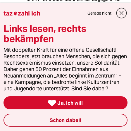
weil es ein CDU-Entwurf ist? Wie lange will die
BRD warten? Bis Russland Baltische Staaten
taz
zahl ich
Gerade nicht

und Polen erobert hat und weiter Richtung
Westen marschiert?
Links lesen, rechts
bekämpfen
Philippo1000
P
Mit doppelter Kraft für eine offene Gesellschaft!
18.01.2024
,
14:45 Uhr
Besonders jetzt brauchen Menschen, die sich gegen
Rechtsextremismus einsetzen, unsere Solidarität.
Da muss Meckermerzi die Ampelparteien ja für
Daher gehen 50 Prozent der Einnahmen aus
besonders doof gehalten haben, dass Sie in
Neuanmeldungen an „Alles beginnt im Zentrum“ –
diese Falle tappen und sich von der CDU
eine Kampagne, die bedrohte linke Kulturzentren
zerlegen lassen.
und Jugendorte unterstützt. Sind Sie dabei?
Deutlich steht am Ende nur einer dumm da:

Merz.
Ja, ich will
Ich bin, nach wie vor, gegen Taurus
Schon dabei!
Lieferungen.