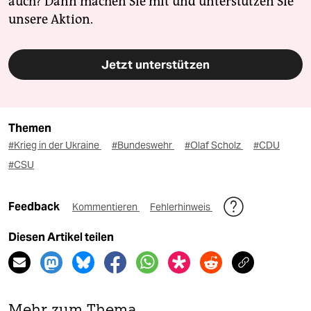
auch? Dann machen Sie mit und unterstützen Sie
unsere Aktion.
Jetzt unterstützen
Themen
#Krieg in der Ukraine
#Bundeswehr
#Olaf Scholz
#CDU
#CSU
Feedback
Kommentieren
Fehlerhinweis
Diesen Artikel teilen
Mehr zum Thema