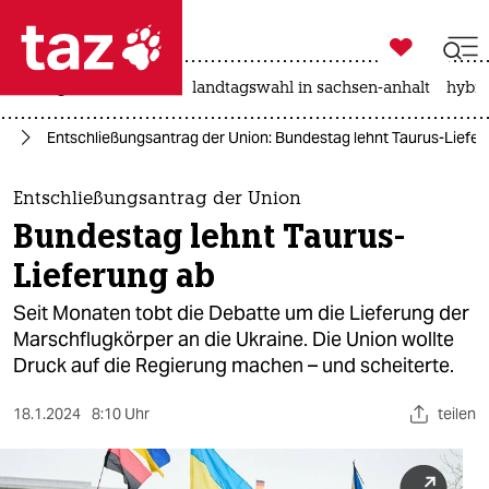

taz zahl ich
niedrigwasser
rente
landtagswahl in sachsen-anhalt
hybri

taz zahl ich
ne
Entschließungsantrag der Union: Bundestag lehnt Taurus-Liefer
taz zahl ich
themen
Entschließungsantrag der Union
Bundestag lehnt Taurus-
politik
Lieferung ab
öko
Seit Monaten tobt die Debatte um die Lieferung der
Marschflugkörper an die Ukraine. Die Union wollte
gesellschaft
Druck auf die Regierung machen – und scheiterte.
kultur
18.1.2024
8:10 Uhr
teilen
sport