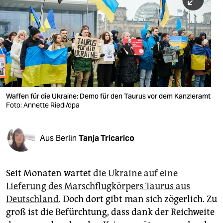
berlin
nord
wahrheit
verlag
verlag
Waffen für die Ukraine: Demo für den Taurus vor dem Kanzleramt
Foto: Annette Riedl/dpa
veranstaltungen
shop
Aus Berlin
Tanja Tricarico
fragen & hilfe
unterstützen
Seit Monaten wartet
die Ukraine auf eine
Lieferung des Marschflugkörpers Taurus aus
abo
Deutschland
. Doch dort gibt man sich zögerlich. Zu
genossenschaft
groß ist die Befürchtung, dass dank der Reichweite