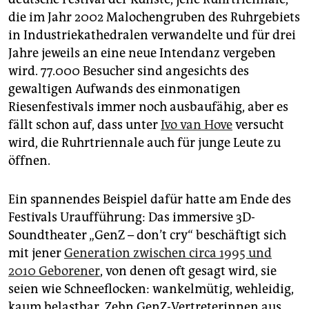
epaper login
die im Jahr 2002 Malochengruben des Ruhrgebiets
in Industriekathedralen verwandelte und für drei
Jahre jeweils an eine neue Intendanz vergeben
wird. 77.000 Besucher sind angesichts des
gewaltigen Aufwands des einmonatigen
Riesenfestivals immer noch ausbaufähig, aber es
fällt schon auf, dass unter
Ivo van Hove
versucht
wird, die Ruhr­triennale auch für junge Leute zu
öffnen.
Ein spannendes Beispiel dafür hatte am Ende des
Festivals Uraufführung: Das immersive 3D-
Soundtheater „GenZ – don’t cry“ beschäftigt sich
mit jener
Generation zwischen circa 1995 und
2010 Geborener
, von denen oft gesagt wird, sie
seien wie Schneeflocken: wankelmütig, wehleidig,
kaum belastbar. Zehn GenZ-Vertreterinnen aus