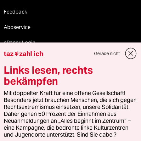
Feedback
Aboservice
ePaper Login
taz
zahl ich
Gerade nicht

Downloads für Abonnierende
Links lesen, rechts
bekämpfen
© 2026 taz Verlags und Vertriebs GmbH
Mit doppelter Kraft für eine offene Gesellschaft!
Alle Rechte vorbehalten. Bei rechtlichen Fragen oder für Genehmigungen
wenden Sie sich bitte an
lizenzen@taz.de
Besonders jetzt brauchen Menschen, die sich gegen
Rechtsextremismus einsetzen, unsere Solidarität.
Daher gehen 50 Prozent der Einnahmen aus
Feedback
Redaktionsstatut
Kommune-Richtlinien
KI-
Neuanmeldungen an „Alles beginnt im Zentrum“ –
eine Kampagne, die bedrohte linke Kulturzentren
Leitlinie
Informant
Datenschutz
Impressum
AGB
und Jugendorte unterstützt. Sind Sie dabei?