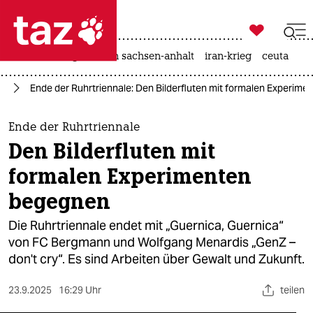

taz zahl ich
hitze
landtagswahl in sachsen-anhalt
iran-krieg
ceuta

taz zahl ich
te
Ende der Ruhrtriennale: Den Bilderfluten mit formalen Experim
taz zahl ich
themen
Ende der Ruhrtriennale
Den Bilderfluten mit
politik
formalen Experimenten
öko
begegnen
gesellschaft
Die Ruhrtriennale endet mit „Guernica, Guernica“
von FC Bergmann und Wolfgang Menardis „GenZ –
kultur
don't cry“. Es sind Arbeiten über Gewalt und Zukunft.
sport
23.9.2025
16:29 Uhr
teilen