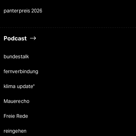
panterpreis 2026
Podcast
bundestalk
fernverbindung
klima update°
Mauerecho
Freie Rede
reingehen