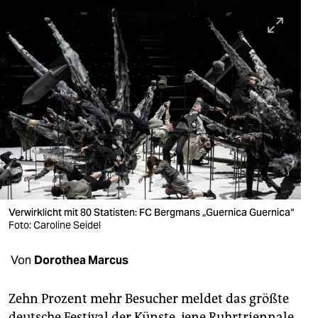
berlin
nord
wahrheit
verlag
verlag
veranstaltungen
shop
fragen & hilfe
Verwirklicht mit 80 Statisten: FC Bergmans „Guernica Guernica“
Foto: Caroline Seidel
unterstützen
Von
Dorothea Marcus
abo
genossenschaft
Zehn Prozent mehr Besucher meldet das größte
deutsche Festival der Künste, jene Ruhr­triennale,