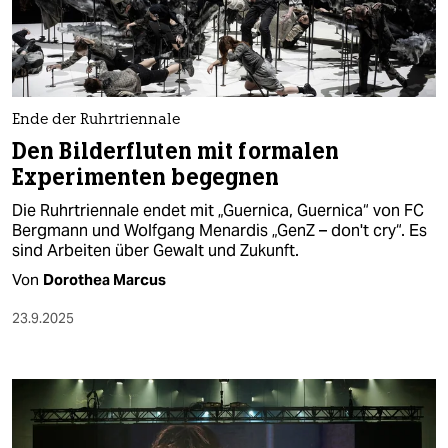
berlin
nord
wahrheit
Ende der Ruhrtriennale
verlag
Den Bilderfluten mit formalen
Experimenten begegnen
verlag
Die Ruhrtriennale endet mit „Guernica, Guernica“ von FC
veranstaltungen
Bergmann und Wolfgang Menardis „GenZ – don't cry“. Es
sind Arbeiten über Gewalt und Zukunft.
shop
Von
Dorothea Marcus
fragen & hilfe
23.9.2025
unterstützen
abo
genossenschaft