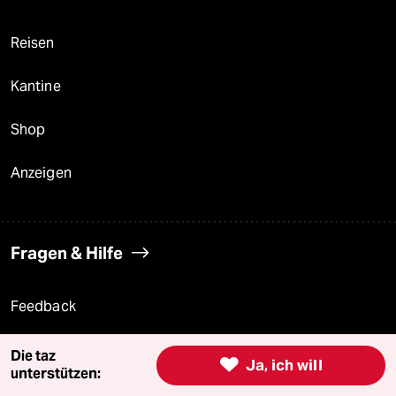
Reisen
Kantine
Shop
Anzeigen
Fragen & Hilfe
Feedback
Aboservice
Die taz

Ja, ich will
unterstützen:
ePaper Login