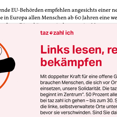
ende EU-Behörden empfehlen angesichts einer n
e in Europa allen Menschen ab 60 Jahren eine we
mpfung. Diese könnte mindestens vier Monate na
taz
zahl ich
 Impfung verabreicht werden, teilten die EU-

tsbehörde ECDC und die EU-Arzneimittelbehör
Links lesen, r
. Auch Vorerkrankte sollten
einen zweiten Boost
Der Vorsitzende der Ständigen Impfkommission 
bekämpfen
tens, teilte auf Anfrage mit, man habe sich „auc
Verlautbarung“ schon im Entscheidungsprozess 
Mit doppelter Kraft für eine offene G
Erweiterung der bestehenden Empfehlung für d
brauchen Menschen, die sich vor O
funden.
einsetzen, unsere Solidarität. Die ta
beginnt im Zentrum“. 50 Prozent a
bei taz zahl ich gehen – bis zum 30
erde sich „relativ bald“ dazu äußern, erklärte Me
die linke, selbstverwaltete Orte unte
pfiehlt das für Deutschland zuständige Gremiu
bevor sie verschwinden. Sind Sie da
oster nur Menschen ab 70 Jahren sowie einigen 