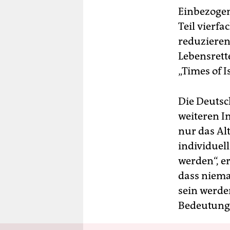
Einbezoge
Teil vierfa
reduzieren
Lebensrett
„Times of Is
Die Deutsc
weiteren I
nur das Al
individuel
werden“, e
dass niema
sein werde
Bedeutung