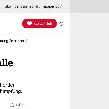
abo
genossenschaft
epaper login

taz zahl ich
taz zahl ich
ung für alle ab 60
lle
ehörden
chimpfung.
teilen