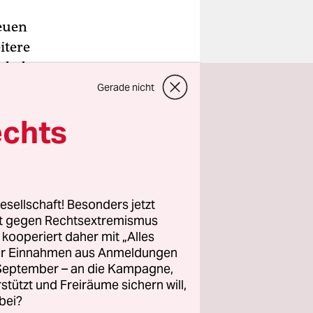
euen
itere
ch der
Gerade nicht
de EMA am
echts
er
(Stiko),
h vor der
zu einer
esellschaft! Besonders jetzt
en zweiten
rt gegen Rechtsextremismus
z kooperiert daher mit „Alles
ller Einnahmen aus Anmeldungen
. September – an die Kampagne,
rtens.
rstützt und Freiräume sichern will,
m einen
bei?
anderen