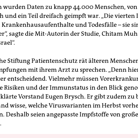
n wurden Daten zu knapp 44.000 Menschen, von
ch und ein Teil dreifach geimpft war. „Die vierte
 Krankenhausaufenthalte und Todesfälle – sie si
er“, sagte die Mit-Autorin der Studie, Chitam Muh
rael“.
he Stiftung Patientenschutz rät älteren Menschen
mpfungen mit ihrem Arzt zu sprechen. „Denn hier 
ter entscheidend. Vielmehr müssen Vorerkranku
le Risiken und der Immunstatus in den Blick g
rklärte Vorstand Eugen Brysch. Er gibt zudem zu
nd wisse, welche Virusvarianten im Herbst vorh
n. Deshalb seien angepasste Impfstoffe von groß
.