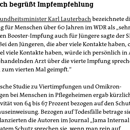
ach begrüßt Impfempfehlung
undheitsminister Karl Lauterbach
bezeichnete di
 für Menschen über 60 Jahren im WDR als „sehr 
ten Booster-Impfung auch für Jüngere sagte der 
„Bei den Jüngeren, die aber viele Kontakte haben, 
el viele Kontakte haben, würde ich persönlich in
handelnden Arzt über die vierte Impfung spreche
h zum vierten Mal geimpft.“
lische Studie zu Viertimpfungen und Omikron-
en bei Menschen in Pflegeheimen ergab kürzlich
vität von 64 bis 67 Prozent bezogen auf den Schu
seinweisung. Bezogen auf Todesfälle betrage sie
ilanzierten die Autoren im Journal „Jama Internal
tem Schutz sprechen sie, wenn man rein auf