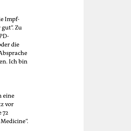
e Impf-
gut“. Zu
SPD-
oder die
 Absprache
n. Ich bin
 eine
tz vor
 72
 Medicine“.