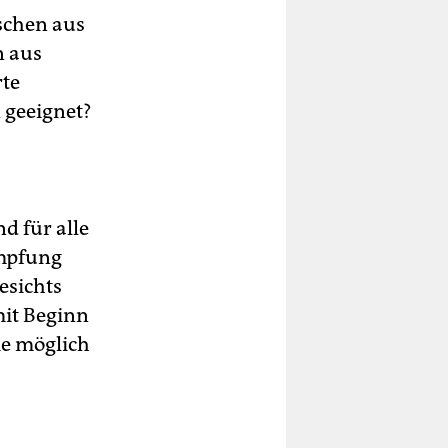
schen aus
n aus
rte
 geeignet?
d für alle
Impfung
gesichts
it Beginn
ie möglich