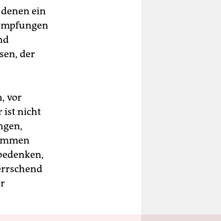
 denen ein
n Impfungen
nd
sen, der
, vor
ist nicht
ngen,
enommen
 bedenken,
errschend
er