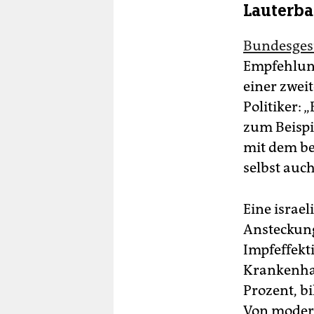
Lauterb
Bundesges
Empfehlung
einer zwei
Politiker: 
zum Beispi
mit dem be
selbst auc
Eine israe
Ansteckung
Impfeffekti
Krankenhau
Prozent, b
Von modera