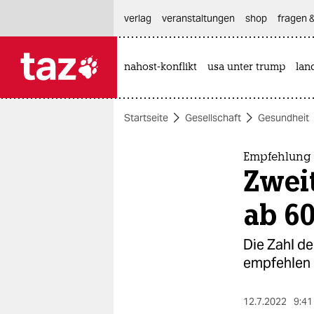
hautnavigation anspringen
hauptinhalt anspringen
footer anspringen
verlag
veranstaltungen
shop
fragen &
nahost-konflikt
usa unter trump
lan

taz zahl ich
taz zahl ich
Startseite
Gesellschaft
Gesundheit
themen
politik
Empfehlung
Zweit
öko
ab 6
gesellschaft
Die Zahl de
kultur
empfehlen 
sport
12.7.2022
9:41