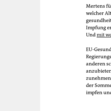
Mertens fü
welcher Al
gesundheit
Impfung er
Und
mit we
EU-Gesundh
Regierungen
anderen sc
anzubieten.
zunehmend
der Sommer
impfen und