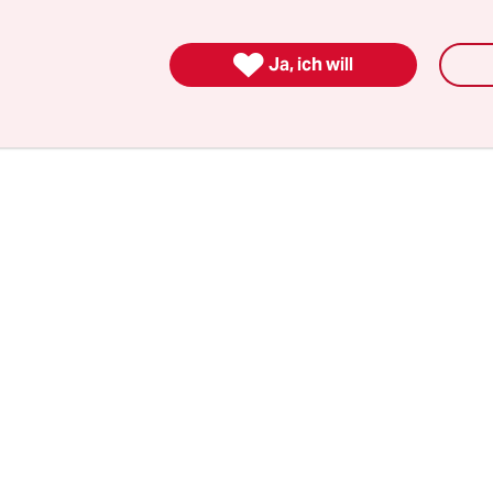
darunter Menschen mit unterdrücktem Immuns

bewohnern und Personal medizinischer Einrich
Ja, ich will