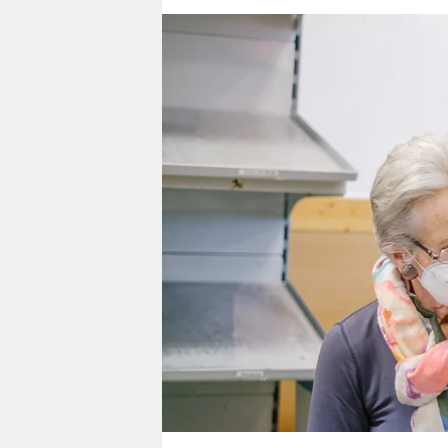
berlin
nord
wahrheit
verlag
verlag
veranstaltungen
shop
fragen & hilfe
unterstützen
abo
genossenschaft