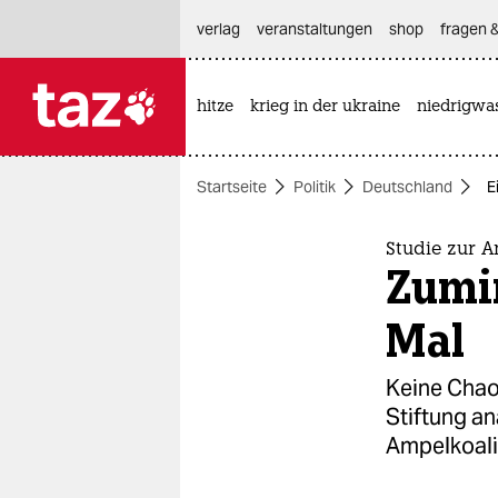
hautnavigation anspringen
hauptinhalt anspringen
footer anspringen
verlag
veranstaltungen
shop
fragen &
hitze
krieg in der ukraine
niedrigwa

taz zahl ich
taz zahl ich
Startseite
Politik
Deutschland
E
themen
politik
Studie zur A
Zumin
öko
Mal
gesellschaft
Keine Chaos
kultur
Stiftung an
Ampelkoali
sport