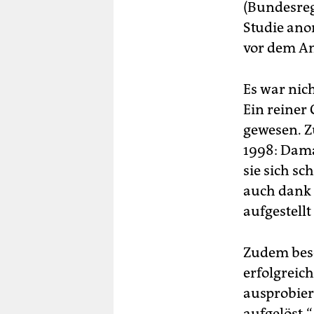
(Bundesregi
Studie ano
vor dem A
Es war nich
Ein reiner
gewesen. Z
1998: Dama
sie sich sc
auch dank 
aufgestell
Zudem besc
erfolgreic
ausprobier
aufgelöst.