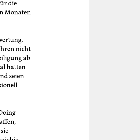
ür die
den Monaten
swertung.
ahren nicht
eiligung ab
al hätten
und seien
ionell
 Doing
affen,
sie
rgiebig