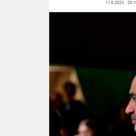
berlin
11.6.2025
20:1
nord
wahrheit
verlag
verlag
veranstaltungen
shop
fragen & hilfe
unterstützen
abo
genossenschaft