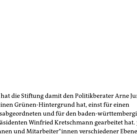
 hat die Stiftung damit den Politikberater Arne J
 einen Grünen-Hintergrund hat, einst für einen
sabgeordneten und für den baden-württemberg
äsidenten Winfried Kretschmann gearbeitet hat.
r*in­nen und Mit­ar­bei­te­r*in­nen verschiedener Eben