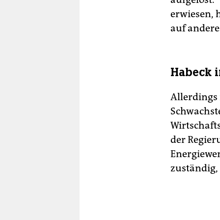
erwiesen, 
auf andere
Habeck i
Allerdings 
Schwachste
Wirtschaft
der Regier
Energiewen
zuständig,