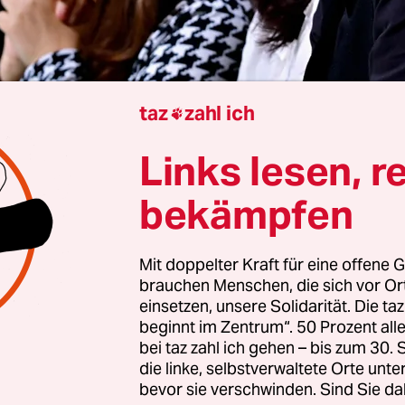
taz
zahl ich

Links lesen, r
Berlin
Tobias Schulze
bekämpfen
Mit doppelter Kraft für eine offene G
nen ist kein Staat zu machen: In der Zeit der
brauchen Menschen, die sich vor O
erung
streuten die Koalitionspartner FDP und SP
einsetzen, unsere Solidarität. Die ta
 der einen oder anderen Form immer wieder. Was
beginnt im Zentrum“. 50 Prozent a
bei taz zahl ich gehen – bis zum 30
len, wüssten sie selbst nicht. Verhandlungen w
die linke, selbstverwaltete Orte unte
er unterbrochen, weil die Grünen erst mal unte
bevor sie verschwinden. Sind Sie da
io­nen klären mussten. Und sei man sich mit dem e