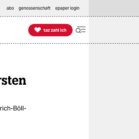
abo
genossenschaft
epaper login

taz zahl ich
taz zahl ich
rsten
rich-Böll-