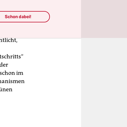
en (oft:
 wieder
Schon dabei!
tlicht,
tschritts“
 der
s schon im
echanismen
rünen