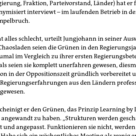
erung, Fraktion, Parteivorstand, Länder) hat er f
nymisiert interviewt – im laufenden Betrieb in 
mpelbruch.
t alles schlecht, urteilt Jungjohann in seiner Au
 Chaosladen seien die Grünen in den Regierungsj
umal im Vergleich zu ihrer ersten Regierungsbet
ls seien sie komplett unerfahren gewesen, diesm
hon in der Oppositionszeit gründlich vorbereitet 
Regierungserfahrungen aus den Ländern profess
t gewesen.
heinigt er den Grünen, das Prinzip Learning by
h angewandt zu haben. „Strukturen werden gesch
t und angepasst. Funktionieren sie nicht, werden 
“ Habe sich ein wöchentliches Meeting als wenig e