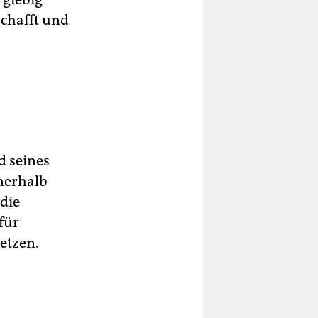
chafft und
d seines
nerhalb
die
für
etzen.