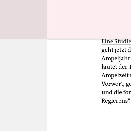
(namentlic
die Bundes
auf.
Eine Studie
geht jetzt 
Ampeljahren
lautet der 
Ampelzeit n
Vorwort, g
und die fo
Regierens“.