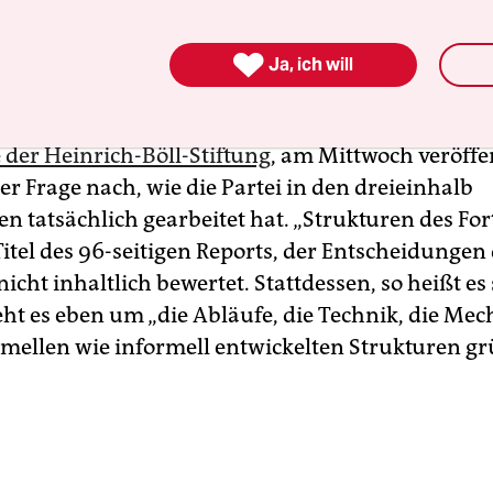
h: Vizekanzler Robert Habeck), machten die ander
tagsfraktion) den Konflikt am nächsten Tag doch

Ja, ich will
 der Heinrich-Böll-Stiftung
, am Mittwoch veröffen
der Frage nach, wie die Partei in den dreieinhalb
 tatsächlich gearbeitet hat. „Strukturen des For
Titel des 96-seitigen Reports, der Entscheidungen
icht inhaltlich bewertet. Stattdessen, so heißt e
eht es eben um „die Abläufe, die Technik, die M
rmellen wie informell entwickelten Strukturen g