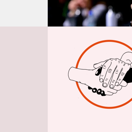
epaper login
Aus 
Mit den Grü
Ampelregi
Vorwurf
in
Grünen wol
immer wied
ihre Posit