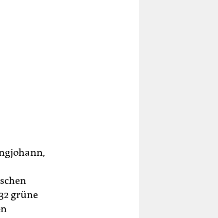
ungjohann,
ischen
 32 grüne
en