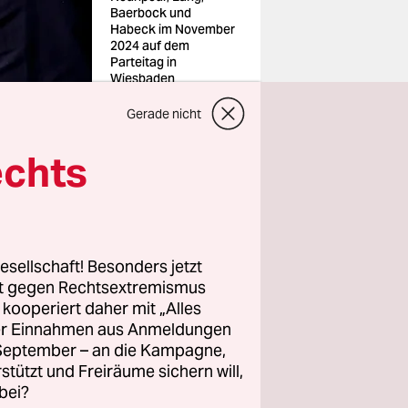
Baerbock und
Habeck im November
2024 auf dem
Parteitag in
Wiesbaden
Foto: Daniel
Kubirski/picture
Gerade nicht
alliance
echts
esellschaft! Besonders jetzt
rt gegen Rechtsextremismus
D diesen
z kooperiert daher mit „Alles
 die
ller Einnahmen aus Anmeldungen
. September – an die Kampagne,
ürden
rstützt und Freiräume sichern will,
reinander
bei?
inen einig