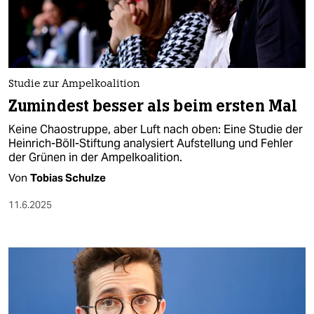
berlin
nord
wahrheit
Studie zur Ampelkoalition
verlag
Zumindest besser als beim ersten Mal
verlag
Keine Chaostruppe, aber Luft nach oben: Eine Studie der
Heinrich-Böll-Stiftung analysiert Aufstellung und Fehler
veranstaltungen
der Grünen in der Ampelkoalition.
shop
Von
Tobias Schulze
fragen & hilfe
11.6.2025
unterstützen
abo
genossenschaft