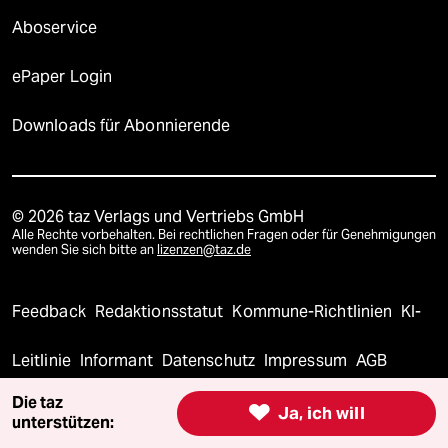
Aboservice
ePaper Login
Downloads für Abonnierende
© 2026 taz Verlags und Vertriebs GmbH
Alle Rechte vorbehalten. Bei rechtlichen Fragen oder für Genehmigungen
wenden Sie sich bitte an
lizenzen@taz.de
Feedback
Redaktionsstatut
Kommune-Richtlinien
KI-
Leitlinie
Informant
Datenschutz
Impressum
AGB
Die taz
Seitenwende
Einwilligungen widerrufen (Ads)

Ja, ich will
unterstützen: