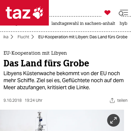

taz zahl ich
niedrigwasser
rente
landtagswahl in sachsen-anhalt
hybri

taz zahl ich
frika
Flucht
EU-Kooperation mit Libyen: Das Land fürs Grobe
taz zahl ich
themen
EU-Kooperation mit Libyen
Das Land fürs Grobe
politik
Libyens Küstenwache bekommt von der EU noch
öko
mehr Schiffe. Ziel sei es, Geflüchtete noch auf dem
Meer abzufangen, kritisiert die Linke.
gesellschaft
9.10.2018
19:24 Uhr
teilen
kultur
sport