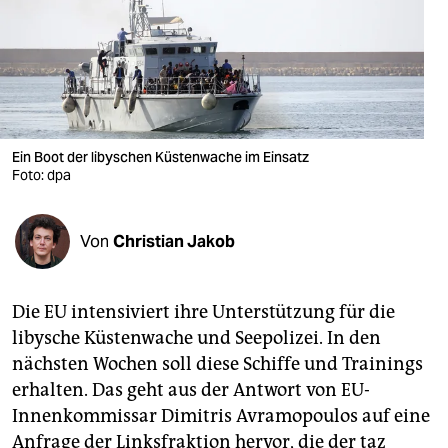
berlin
nord
wahrheit
verlag
Ein Boot der libyschen Küstenwache im Einsatz
verlag
Foto: dpa
veranstaltungen
Von
Christian Jakob
shop
fragen & hilfe
Die EU intensiviert ihre Unterstützung für die
unterstützen
libysche Küstenwache und Seepolizei. In den
nächsten Wochen soll diese Schiffe und Trainings
abo
erhalten. Das geht aus der Antwort von EU-
genossenschaft
Innenkommissar Dimitris Avramopoulos auf eine
Anfrage der Linksfraktion hervor, die der taz