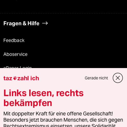
Fragen & Hilfe
Feedback
Aboservice
ePaper Login
taz
zahl ich
Gerade nicht

Downloads für Abonnierende
Links lesen, rechts
bekämpfen
© 2026 taz Verlags und Vertriebs GmbH
Mit doppelter Kraft für eine offene Gesellschaft!
Alle Rechte vorbehalten. Bei rechtlichen Fragen oder für Genehmigungen
wenden Sie sich bitte an
lizenzen@taz.de
Besonders jetzt brauchen Menschen, die sich gegen
Rechtsextremismus einsetzen, unsere Solidarität.