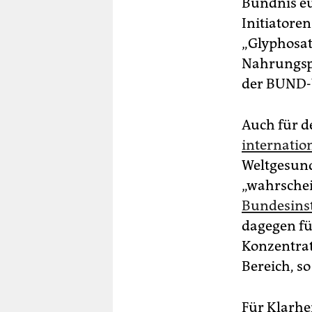
Bündnis eu
Initiatore
„Glyphosat
Nahrungspf
der BUND-V
Auch für d
internatio
Weltgesund
„wahrschei
Bundesinst
dagegen fü
Konzentrat
Bereich, so
Für Klarhe