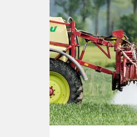
berlin
nord
wahrheit
verlag
verlag
veranstaltungen
shop
fragen & hilfe
unterstützen
abo
genossenschaft