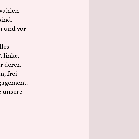
wahlen
sind.
h und vor
lles
 linke,
ür deren
n, frei
ngagement.
e unsere