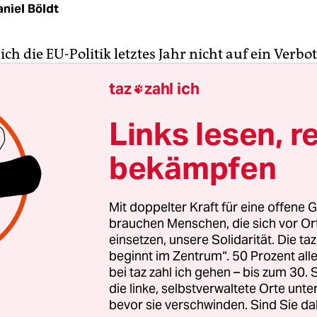
niel Böldt
h die EU-Politik letztes Jahr nicht auf ein Verbot
lyphosat einigen konnte, sollen jetzt die Bürger 
taz
zahl ich

en. Begleitet von Protestaktionen in mehreren M
Nichtregierungsorganisationen am Mittwoch eine
Links lesen, r
e Bürgerinitiative
mit dem Ziel, Glyphosat in der
bekämpfen
ff ist das weltweit am häufigsten eingesetzte Pfl
Mit doppelter Kraft für eine offene G
sogenanntes Breitbandherbizid, das heißt, es verni
brauchen Menschen, die sich vor O
die nicht gentechnisch an Glyphosat angepasst sin
einsetzen, unsere Solidarität. Die ta
beginnt im Zentrum“. 50 Prozent a
d wird das Mittel vor allem im Getreideanbau, 
bei taz zahl ich gehen – bis zum 30
nfrüchten und im Gartenbau angewendet.
die linke, selbstverwaltete Orte unte
bevor sie verschwinden. Sind Sie da