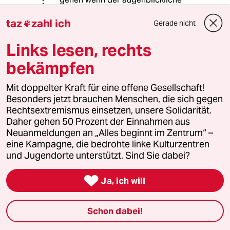
präfaschistisch agierende PM Boris
taz
zahl ich
Johnson das Parlament ab nächsten
Gerade nicht

Montag suspendiert hat?
Links lesen, rechts
bekämpfen
Michael Garibaldi
MG
04.09.2019
,
10:51 Uhr
Mit doppelter Kraft für eine offene Gesellschaft!
Besonders jetzt brauchen Menschen, die sich gegen
Liebe taz. Stellen solche Kommentare nun
Rechtsextremismus einsetzen, unsere Solidarität.
tatsächlich die Meinung der Redaktion dar.
Daher gehen 50 Prozent der Einnahmen aus
Neuanmeldungen an „Alles beginnt im Zentrum“ –
Das fände ich sehr befremdlich.
eine Kampagne, die bedrohte linke Kulturzentren
Diese einseitige Position auf Seiten der
und Jugendorte unterstützt. Sind Sie dabei?
nationalistischen Populisten finde ich
inzwischen unerträglich.

Ja, ich will
Schon dabei!
64984 (Profil gelöscht)
6G
04.09.2019
,
15:04 Uhr