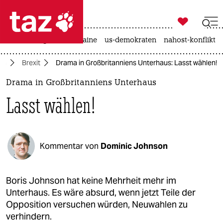

taz zahl ich
hitze
krieg in der ukraine
us-demokraten
nahost-konflikt

taz zahl ich
pa
Brexit
Drama in Großbritanniens Unterhaus: Lasst wählen!
taz zahl ich
Drama in Großbritanniens Unterhaus
themen
Lasst wählen!
politik
öko
Kommentar von
Dominic Johnson
gesellschaft
kultur
Boris Johnson hat keine Mehrheit mehr im
Unterhaus. Es wäre absurd, wenn jetzt Teile der
sport
Opposition versuchen würden, Neuwahlen zu
verhindern.