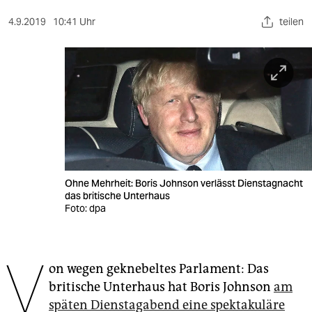
berlin
4.9.2019
10:41 Uhr
teilen
nord
wahrheit
verlag
verlag
veranstaltungen
shop
Ohne Mehrheit: Boris Johnson verlässt Dienstagnacht
das britische Unterhaus
fragen & hilfe
Foto: dpa
unterstützen
V
abo
on wegen geknebeltes Parlament: Das
britische Unterhaus hat Boris Johnson
am
genossenschaft
späten Dienstagabend eine spektakuläre