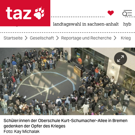

taz zahl ich
niedrigwasser
rente
landtagswahl in sachsen-anhalt
hybri

taz zahl ich
Startseite
Gesellschaft
Reportage und Recherche
Krieg i
taz zahl ich
themen
politik
öko
gesellschaft
kultur
Schü­le­r:in­nen der Oberschule Kurt-Schumacher-Allee in Bremen
sport
gedenken der Opfer des Krieges
Foto: Kay Michalak