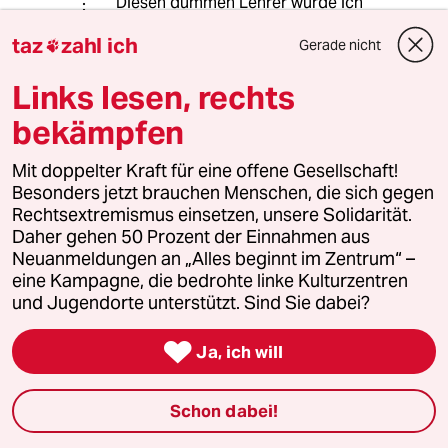
Diesen dummen Lehrer würde ich
anzeigen wegen Verleumdung!
taz
zahl ich
Gerade nicht

Links lesen, rechts
Rudolf Fissner
bekämpfen
26.03.2022
,
00:32 Uhr
Die Gruppenbildungen an Schulen zwischen
Mit doppelter Kraft für eine offene Gesellschaft!
Russlanddeutschen vs. Kartoffeldeutschen
Besonders jetzt brauchen Menschen, die sich gegen
gibt es nicht erst seit dem Ukrainekrieg. Jetzt
Rechtsextremismus einsetzen, unsere Solidarität.
im Krieg das zu realisieren kommt ein wenig
Daher gehen 50 Prozent der Einnahmen aus
späht.
Neuanmeldungen an „Alles beginnt im Zentrum“ –
eine Kampagne, die bedrohte linke Kulturzentren
und Jugendorte unterstützt. Sind Sie dabei?
agtaz
A

Ja, ich will
30.03.2022
,
10:52 Uhr
@Rudolf Fissner:
Woher wissen Sie das denn? In
Schon dabei!
wievielen Schulen arbeiten Sie denn?