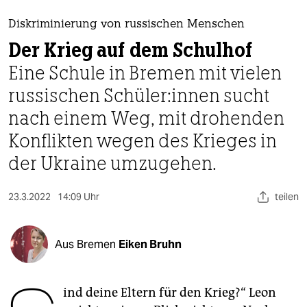
berlin
Diskriminierung von russischen Menschen
nord
Der Krieg auf dem Schulhof
wahrheit
Eine Schule in Bremen mit vielen
russischen Schü­le­r:in­nen sucht
verlag
nach einem Weg, mit drohenden
verlag
Konflikten wegen des Krieges in
veranstaltungen
der Ukraine umzugehen.
shop
23.3.2022
14:09 Uhr
teilen
fragen & hilfe
unterstützen
Aus Bremen
Eiken Bruhn
abo
genossenschaft
ind deine Eltern für den Krieg?“ Leon