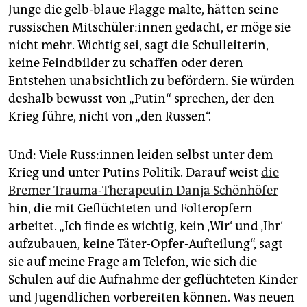
Junge die gelb-blaue Flagge malte, hätten seine
russischen Mit­schü­le­r:in­nen gedacht, er möge sie
nicht mehr. Wichtig sei, sagt die Schulleiterin,
keine Feindbilder zu schaffen oder deren
Entstehen unabsichtlich zu befördern. Sie würden
deshalb bewusst von „Putin“ sprechen, der den
Krieg führe, nicht von „den Russen“.
Und: Viele Rus­s:in­nen leiden selbst unter dem
Krieg und unter Putins Politik. Darauf weist
die
Bremer Trauma-Therapeutin Danja Schönhöfer
hin, die mit Geflüchteten und Folteropfern
arbeitet. „Ich finde es wichtig, kein ‚Wir‘ und ‚Ihr‘
aufzubauen, keine Täter-Opfer-Aufteilung“, sagt
sie auf meine Frage am Telefon, wie sich die
Schulen auf die Aufnahme der geflüchteten Kinder
und Jugendlichen vorbereiten können. Was neuen