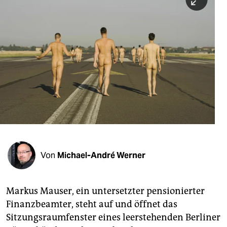
berlin
nord
wahrheit
verlag
verlag
veranstaltungen
shop
fragen & hilfe
Von
Michael-André Werner
unterstützen
abo
Markus Mauser, ein untersetzter pensionierter
Finanzbeamter, steht auf und öffnet das
genossenschaft
Sitzungsraumfenster eines leerstehenden Berliner