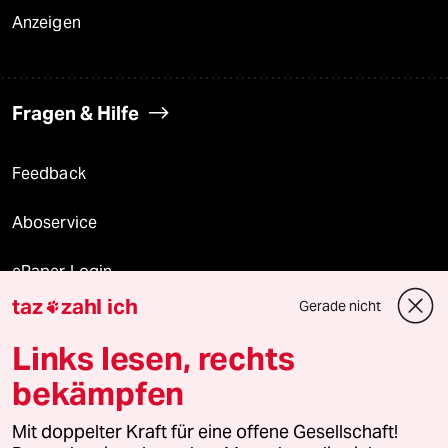
Anzeigen
Fragen & Hilfe
Feedback
Aboservice
ePaper Login
taz
zahl ich
Gerade nicht

Downloads für Abonnierende
Links lesen, rechts
bekämpfen
© 2026 taz Verlags und Vertriebs GmbH
Mit doppelter Kraft für eine offene Gesellschaft!
Alle Rechte vorbehalten. Bei rechtlichen Fragen oder für Genehmigungen
wenden Sie sich bitte an
lizenzen@taz.de