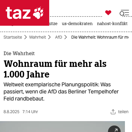

taz zahl ich
krieg in der ukraine
hitze
us-demokraten
nahost-konflikt

taz zahl ich
Startseite
Wahrheit
AfD
Die Wahrheit: Wohnraum für mehr
taz zahl ich
themen
Die Wahrheit
Wohnraum für mehr als
politik
1.000 Jahre
öko
Weltweit exemplarische Planungspolitik: Was
passiert, wenn die AfD das Berliner Tempelhofer
gesellschaft
Feld randbebaut.
kultur
8.8.2025
7:14 Uhr
teilen
sport