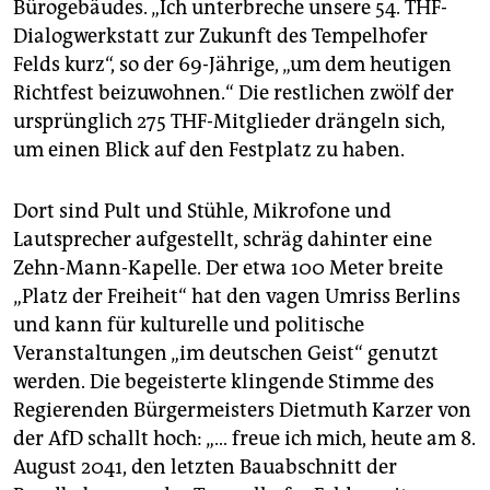
epaper login
Bürogebäudes. „Ich unterbreche unsere 54. THF-
Dialogwerkstatt zur Zukunft des Tempelhofer
Felds kurz“, so der 69-Jährige, „um dem heutigen
Richtfest beizuwohnen.“ Die restlichen zwölf der
ursprünglich 275 THF-Mitglieder drängeln sich,
um einen Blick auf den Festplatz zu haben.
Dort sind Pult und Stühle, Mikrofone und
Lautsprecher aufgestellt, schräg dahinter eine
Zehn-Mann-Kapelle. Der etwa 100 Meter breite
„Platz der Freiheit“ hat den vagen Umriss Berlins
und kann für kulturelle und politische
Veranstaltungen „im deutschen Geist“ genutzt
werden. Die begeisterte klingende Stimme des
Regierenden Bürgermeisters Dietmuth Karzer von
der AfD schallt hoch: „… freue ich mich, heute am 8.
August 2041, den letzten Bauabschnitt der