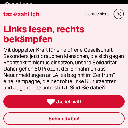
ePaper Login
taz
zahl ich
Gerade nicht

Downloads für Abonnierende
Links lesen, rechts
bekämpfen
© 2026 taz Verlags und Vertriebs GmbH
Alle Rechte vorbehalten. Bei rechtlichen Fragen oder für Genehmigungen
Mit doppelter Kraft für eine offene Gesellschaft!
wenden Sie sich bitte an
lizenzen@taz.de
Besonders jetzt brauchen Menschen, die sich gegen
Rechtsextremismus einsetzen, unsere Solidarität.
Daher gehen 50 Prozent der Einnahmen aus
Feedback
Redaktionsstatut
Kommune-Richtlinien
KI-
Neuanmeldungen an „Alles beginnt im Zentrum“ –
eine Kampagne, die bedrohte linke Kulturzentren
Leitlinie
Informant
Datenschutz
Impressum
AGB
und Jugendorte unterstützt. Sind Sie dabei?
Seitenwende
Einwilligungen widerrufen (Ads)

Ja, ich will
Schon dabei!