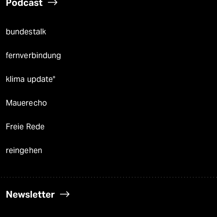
Podcast
bundestalk
fernverbindung
klima update°
Mauerecho
Freie Rede
reingehen
Newsletter