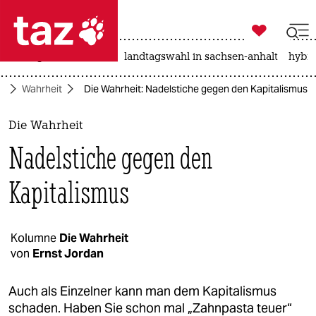

taz zahl ich
niedrigwasser
rente
landtagswahl in sachsen-anhalt
hybri

taz zahl ich
te
Wahrheit
Die Wahrheit: Nadelstiche gegen den Kapitalismus
taz zahl ich
themen
Die Wahrheit
Nadelstiche gegen den
politik
Kapitalismus
öko
gesellschaft
Kolumne
Die Wahrheit
kultur
von
Ernst Jordan
sport
Auch als Einzelner kann man dem Kapitalismus
schaden. Haben Sie schon mal „Zahnpasta teuer“