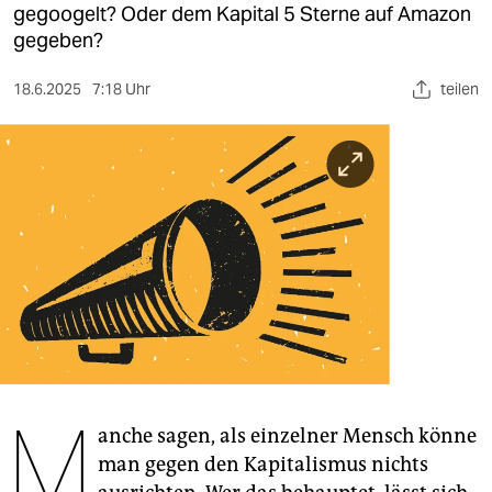
berlin
gegoogelt? Oder dem Kapital 5 Sterne auf Amazon
gegeben?
nord
18.6.2025
7:18 Uhr
teilen
wahrheit
verlag
verlag
veranstaltungen
shop
fragen & hilfe
unterstützen
abo
M
anche sagen, als einzelner Mensch könne
genossenschaft
man gegen den Kapitalismus nichts