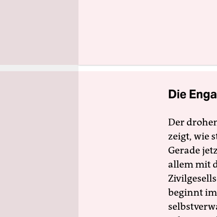
klima upda
Klimaforsc
klimareport
Deezer, App
Die Enga
Der drohe
zeigt, wie
Gerade jet
allem mit d
Zivilgesell
beginnt im
selbstverw