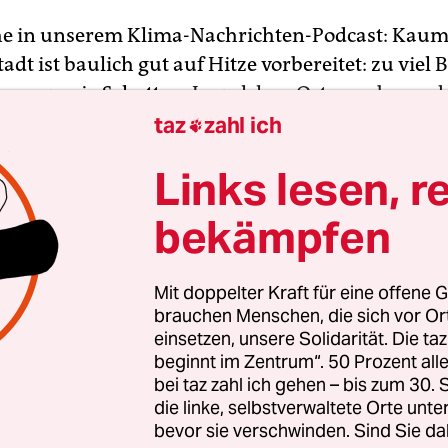
e in unserem Klima-Nachrichten-Podcast: Kaum
adt ist baulich gut auf Hitze vorbereitet: zu viel 
, zu wenig Schatten.
In welchen Orten es besond
uft und wo die Lichtblicke liegen
, besprechen Su
taz
zahl ich

nd Verena Kern im
klima update°
.
Links lesen, r
Die Bundesregierung will die klimaschädliche L
bekämpfen
us wirtschaftlichen und militärischen Gründen. Da
ahrtstrategie
, die das Kabinett diese Woche besch
Mit doppelter Kraft für eine offene G
Klima dabei eine Rolle?
brauchen Menschen, die sich vor O
einsetzen, unsere Solidarität. Die ta
hitzt sich nicht nur – der Prozess beschleunigt si
beginnt im Zentrum“. 50 Prozent a
bei taz zahl ich gehen – bis zum 30
zeigen die Indicators of Global Climate Change
, d
die linke, selbstverwaltete Orte unte
in­nen jährlich aktualisieren.
bevor sie verschwinden. Sind Sie da