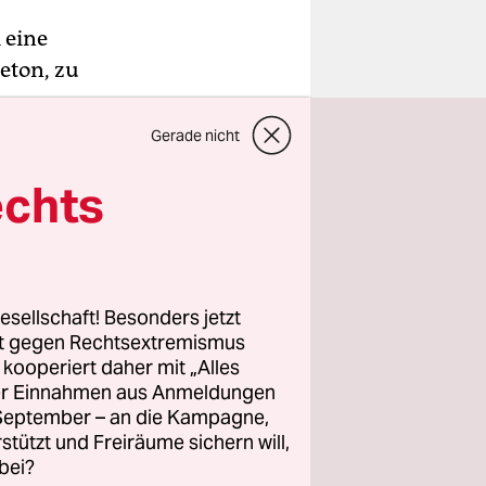
 eine
Beton, zu
ers
sanne
Gerade nicht
echts
uftfahrt
s zeigt die
lossen hat.
esellschaft! Besonders jetzt
rt gegen Rechtsextremismus
z kooperiert daher mit „Alles
ch auch
ller Einnahmen aus Anmeldungen
. September – an die Kampagne,
ie Wis­sen­
rstützt und Freiräume sichern will,
bei?