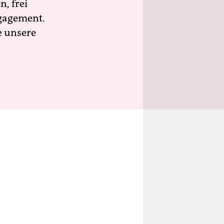
n, frei
ngagement.
e unsere