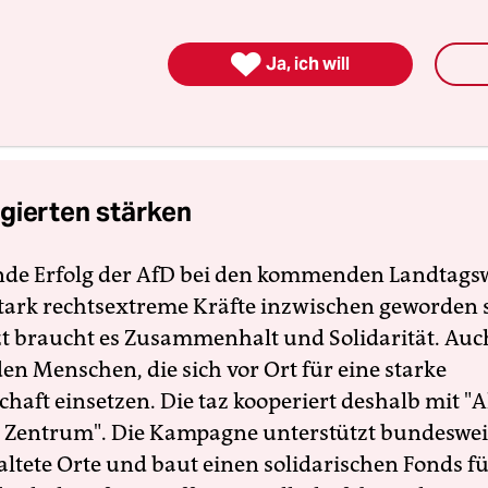
te°: der Podcast zu Klimapolitik, Energiewende 
hung. In Kooperation mit dem Onlinemagazin

Ja, ich will
er° und der taz panterstiftung. Immer auf taz.de, 
le Podcasts und überall, wo es sonst noch Podcasts
gierten stärken
nde Erfolg der AfD bei den kommenden Landtags
 stark rechtsextreme Kräfte inzwischen geworden 
zt braucht es Zusammenhalt und Solidarität. Auc
en Menschen, die sich vor Ort für eine starke
schaft einsetzen. Die taz kooperiert deshalb mit "A
 Zentrum". Die Kampagne unterstützt bundesweit
altete Orte und baut einen solidarischen Fonds f