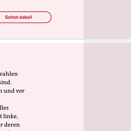
und
Schon dabei!
Spotify,
 gibt.
wahlen
sind.
h und vor
lles
 linke,
ür deren