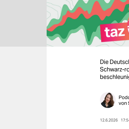
berlin
nord
wahrheit
verlag
verlag
Die Deutsc
veranstaltungen
Schwarz-rot
shop
beschleunig
fragen & hilfe
unterstützen
Pod
von
abo
genossenschaft
12.6.2026
17:5