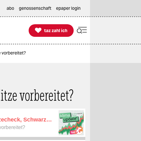
abo
genossenschaft
epaper login

taz zahl ich
taz zahl ich
 vorbereitet?
itze vorbereitet?