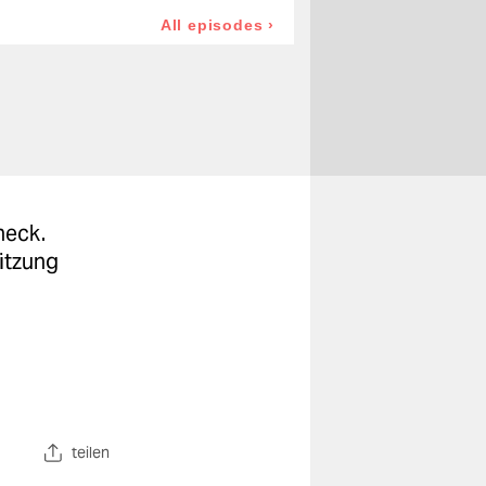
heck.
itzung
teilen