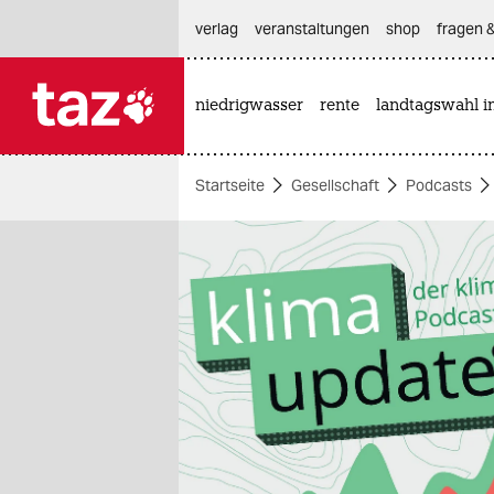
hautnavigation anspringen
hauptinhalt anspringen
footer anspringen
verlag
veranstaltungen
shop
fragen &
niedrigwasser
rente
landtagswahl i

taz zahl ich
taz zahl ich
Startseite
Gesellschaft
Podcasts
themen
politik
öko
gesellschaft
kultur
sport