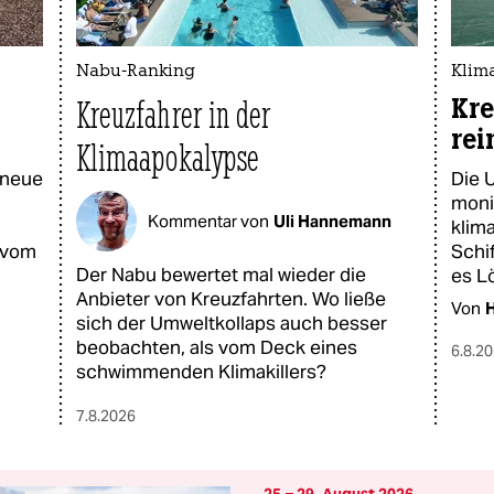
Nabu-Ranking
Klima
Kre
Kreuzfahrer in der
rei
Klimaapokalypse
 neue
Die 
moni
Kommentar von
Uli Hannemann
klim
e vom
Schif
Der Nabu bewertet mal wieder die
es L
Anbieter von Kreuzfahrten. Wo ließe
Von
sich der Umweltkollaps auch besser
beobachten, als vom Deck eines
6.8.2
schwimmenden Klimakillers?
7.8.2026