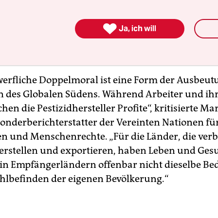
d hatte demnach mit 40 Prozent der Ausfuhren
teil, das meiste von dem Ludwigshafener Konzer

Ja, ich will
e Pestizide vor allem in Länder mit niedrigem ode
 Einkommen verkauft.
werfliche Doppelmoral ist eine Form der Ausbeut
n des Globalen Südens. Während Arbeiter und ihr
hen die Pestizidhersteller Profite“, kritisierte Ma
onderberichterstatter der Vereinten Nationen für
n und Menschenrechte. „Für die Länder, die ver
herstellen und exportieren, haben Leben und Ges
n Empfängerländern offenbar nicht dieselbe B
hlbefinden der eigenen Bevölkerung.“