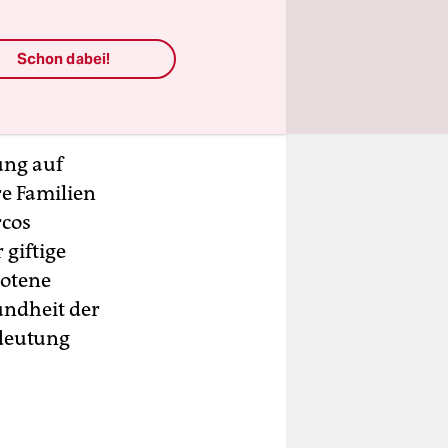
 den
n BASF. Die
Schon dabei!
r
ung auf
e Familien
rcos
 giftige
botene
undheit der
edeutung