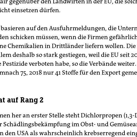
ir gegenüber den Landwirten in der EU, die solc
icht einsetzen dürfen.
n basieren auf den Ausfuhrmeldungen, die Unte
en schicken müssen, wenn die Firmen gefährliche
ne Chemikalien in Drittländer liefern wollen. Die
llem deshalb so stark gestiegen, weil die EU seit 
 Pestizide verboten habe, so die Verbände weiter
nach 75, 2018 nur 41 Stoffe für den Export geme
at auf Rang 2
n her an erster Stelle steht Dichlorpropen (1,3-D
zur Schädlingsbekämpfung im Obst- und Gemüsea
in den USA als wahrscheinlich krebserregend eing