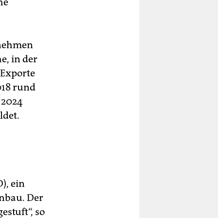
he
rnehmen
, in der
 Exporte
2018 rund
. 2024
ldet.
), ein
nbau. Der
estuft“, so