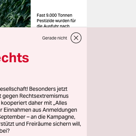
Fast 9.000 Tonnen
Pestizide wurden für
die Ausfuhr nach
Afrika registriert
Foto: Joerg
Gerade nicht
Boethling/imago
echts
n
its- oder
esellschaft! Besonders jetzt
rt gegen Rechtsextremismus
im
z kooperiert daher mit „Alles
der EU
ller Einnahmen aus Anmeldungen
 als
. September – an die Kampagne,
rstützt und Freiräume sichern will,
ion Public
bei?
ce UK.