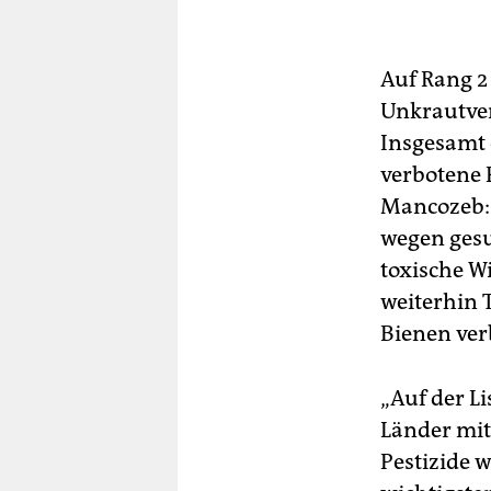
Auf Rang 2 
Unkrautver
Insgesamt 
verbotene 
Mancozeb: 
wegen gesu
toxische W
weiterhin 
Bienen ver
„Auf der L
Länder mit
Pestizide w