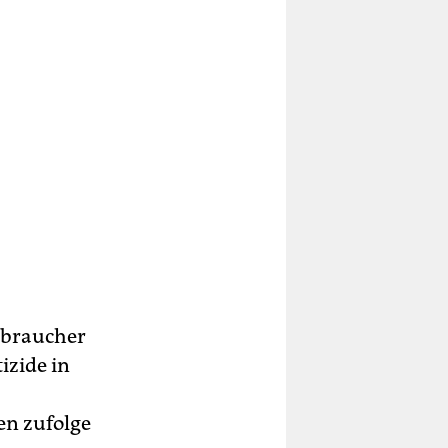
erbraucher
izide in
en zufolge