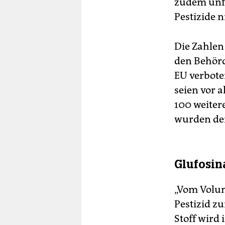
zudem unfa
Pestizide n
Die Zahle
den Behörd
EU verbote
seien vor a
100 weitere
wurden dem
Glufosin
„Vom Volume
Pestizid 
Stoff wird 