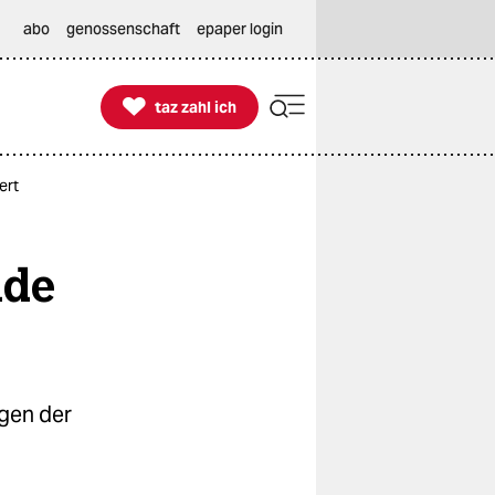
abo
genossenschaft
epaper login

taz zahl ich
taz zahl ich
ert
nde
gen der