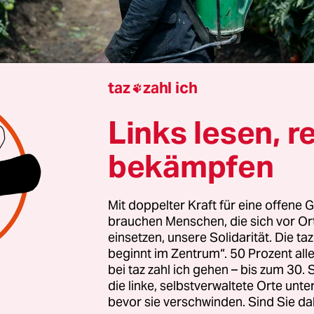
taz
zahl ich

Links lesen, r
st Maurin
bekämpfen
ische Union hat massiv die
Exporte von Pestizide
, die in EU-Ländern wegen inakzeptabler Gesundhe
Mit doppelter Kraft für eine offene G
brauchen Menschen, die sich vor O
ken verboten sind. Das Volumen habe sich 2024 
einsetzen, unsere Solidarität. Die ta
ur letzten Datenanalyse 2018
ohne das 2020 aus 
beginnt im Zentrum“. 50 Prozent a
ne Großbritannien auf fast 122.000 Tonnen mehr
bei taz zahl ich gehen – bis zum 30
die linke, selbstverwaltete Orte unte
. Das berichteten die konzernkritische Organisat
bevor sie verschwinden. Sind Sie da
earthed, die Investigativabteilung von Greenpea