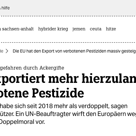
 hilfe
n sachsen-anhalt
hybrider krieg
jemen
ceuta
hitze
de
Die EU hat den Export von verbotenen Pestiziden massiv gesteig
gefahren durch Ackergifte
portiert mehr hierzula
tene Pestizide
habe sich seit 2018 mehr als verdoppelt, sagen
tzer. Ein UN-Beauftragter wirft den Europäern we
Doppelmoral vor.