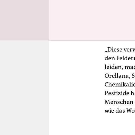
Deutschlan
größten An
EU habe di
mittlerem
„Diese ver
den Felder
leiden, mac
Orellana, S
Chemikalie
Pestizide 
Menschen i
wie das Wo