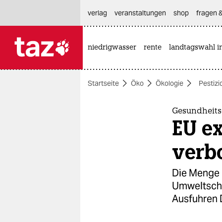
hautnavigation anspringen
hauptinhalt anspringen
footer anspringen
verlag
veranstaltungen
shop
fragen &
niedrigwasser
rente
landtagswahl i

taz zahl ich
taz zahl ich
Startseite
Öko
Ökologie
Pestizi
themen
politik
Gesundheits
EU ex
öko
verbo
gesellschaft
Die Menge 
kultur
Umweltschü
Ausfuhren 
sport