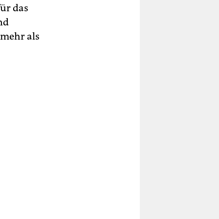
für das
nd
mehr als