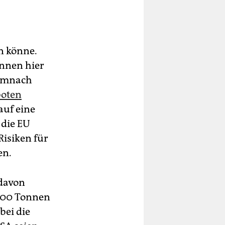
n könne.
nnen hier
demnach
boten
auf eine
 die EU
Risiken für
en.
 davon
.000 Tonnen
bei die