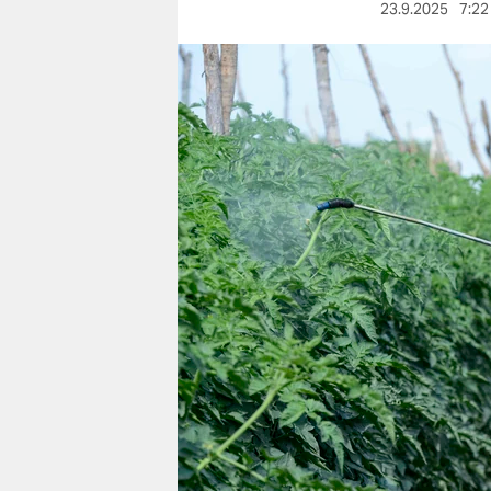
berlin
23.9.2025
7:22
nord
wahrheit
verlag
verlag
veranstaltungen
shop
fragen & hilfe
unterstützen
abo
genossenschaft