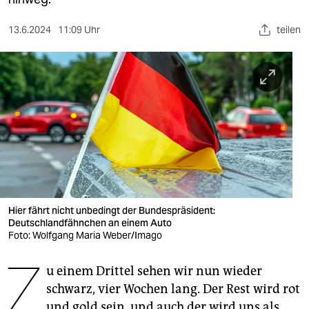
berlin
nord
13.6.2024
11:09 Uhr
teilen
wahrheit
verlag
verlag
veranstaltungen
shop
fragen & hilfe
Hier fährt nicht unbedingt der Bundespräsident:
Deutschlandfähnchen an einem Auto
unterstützen
Foto: Wolfgang Maria Weber/Imago
Z
abo
u einem Drittel sehen wir nun wieder
genossenschaft
schwarz, vier Wochen lang. Der Rest wird rot
und gold sein, und auch der wird uns als