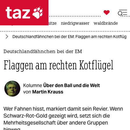

taz zahl ich
krieg in der ukraine
hitze
niedrigwasser
waldbrände

taz zahl ich
24
Deutschlandfähnchen bei der EM: Flaggen am rechten Kotflügel
taz zahl ich
themen
Deutschlandfähnchen bei der EM
Flaggen am rechten Kotflügel
politik
öko
Kolumne
Über den Ball und die Welt
gesellschaft
von
Martin Krauss
kultur
Wer Fahnen hisst, markiert damit sein Revier. Wenn
Schwarz-Rot-Gold gezeigt wird, setzt sich die
sport
Mehrheitsgesellschaft über andere Gruppen
hinweg.