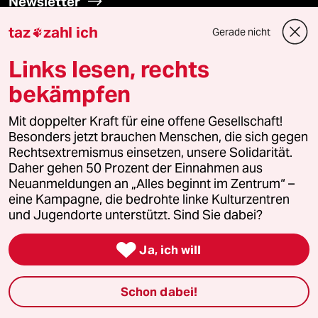
Newsletter
taz
zahl ich
Gerade nicht

team zukunft
Links lesen, rechts
taz frisch
bekämpfen
taz zahl ich
Mit doppelter Kraft für eine offene Gesellschaft!
Besonders jetzt brauchen Menschen, die sich gegen
taz lab Infobrief
Rechtsextremismus einsetzen, unsere Solidarität.
Daher gehen 50 Prozent der Einnahmen aus
Neuanmeldungen an „Alles beginnt im Zentrum“ –
eine Kampagne, die bedrohte linke Kulturzentren
Veranstaltungen
und Jugendorte unterstützt. Sind Sie dabei?

Ja, ich will
Demnächst
Schon dabei!
Vor Ort