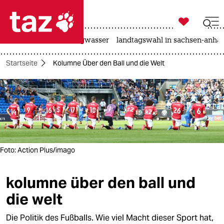

taz zahl ich
katzen
hitze
niedrigwasser
landtagswahl in sachsen-anhal

taz zahl ich
Startseite
Kolumne Über den Ball und die Welt
taz zahl ich
themen
politik
öko
Foto: Action Plus/imago
gesellschaft
kolumne über den ball und
kultur
die welt
sport
Die Politik des Fußballs. Wie viel Macht dieser Sport hat,