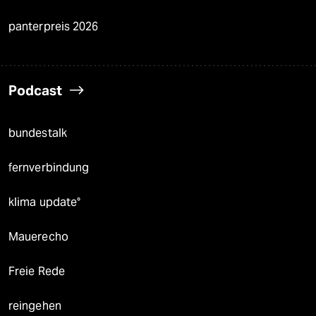
panterpreis 2026
Podcast
bundestalk
fernverbindung
klima update°
Mauerecho
Freie Rede
reingehen