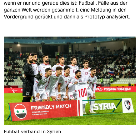
berlin
wenn er nur und gerade dies ist: Fußball. Fälle aus der
ganzen Welt werden gesammelt, eine Meldung in den
nord
Vordergrund gerückt und dann als Prototyp analysiert.
wahrheit
verlag
verlag
veranstaltungen
shop
fragen & hilfe
unterstützen
abo
genossenschaft
Fußballverband in Syrien