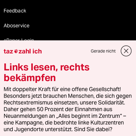
Feedback
Aboservice
ePaper Login
taz
zahl ich
Gerade nicht

Downloads für Abonnierende
Links lesen, rechts
bekämpfen
© 2026 taz Verlags und Vertriebs GmbH
Alle Rechte vorbehalten. Bei rechtlichen Fragen oder für Genehmigungen
Mit doppelter Kraft für eine offene Gesellschaft!
wenden Sie sich bitte an
lizenzen@taz.de
Besonders jetzt brauchen Menschen, die sich gegen
Rechtsextremismus einsetzen, unsere Solidarität.
Daher gehen 50 Prozent der Einnahmen aus
Feedback
Redaktionsstatut
Kommune-Richtlinien
KI-
Neuanmeldungen an „Alles beginnt im Zentrum“ –
eine Kampagne, die bedrohte linke Kulturzentren
Leitlinie
Informant
Datenschutz
Impressum
AGB
und Jugendorte unterstützt. Sind Sie dabei?