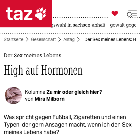

taz zahl ich
hitze
surfen
landtagswahl in sachsen-anhalt
gewalt gegen

taz zahl ich
Startseite
Gesellschaft
Alltag
Der Sex meines Lebens: Hi
taz zahl ich
themen
Der Sex meines Lebens
High auf Hormonen
politik
öko
Kolumne
Zu mir oder gleich hier?
gesellschaft
von
Mira Milborn
kultur
Was spricht gegen Fußball, Zigaretten und einen
Typen, der gern Ansagen macht, wenn ich den Sex
sport
meines Lebens habe?