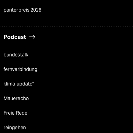
panterpreis 2026
Podcast
bundestalk
fernverbindung
klima update°
Mauerecho
Freie Rede
reingehen