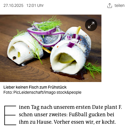
berlin
27.10.2025
12:01 Uhr
teilen
nord
wahrheit
verlag
verlag
veranstaltungen
shop
fragen & hilfe
Lieber keinen Fisch zum Frühstück
Foto: PicLeidenschaft/imago stock&people
unterstützen
E
abo
inen Tag nach unserem ersten Date plant F.
schon unser zweites: Fußball gucken bei
genossenschaft
ihm zu Hause. Vorher essen wir, er kocht.