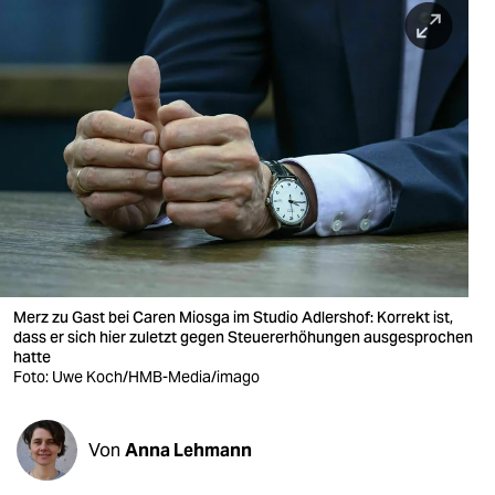
berlin
nord
wahrheit
verlag
verlag
veranstaltungen
shop
Merz zu Gast bei Caren Miosga im Studio Adlershof: Korrekt ist,
fragen & hilfe
dass er sich hier zuletzt gegen Steuererhöhungen ausgesprochen
hatte
unterstützen
Foto: Uwe Koch/HMB-Media/imago
abo
Von
Anna Lehmann
genossenschaft