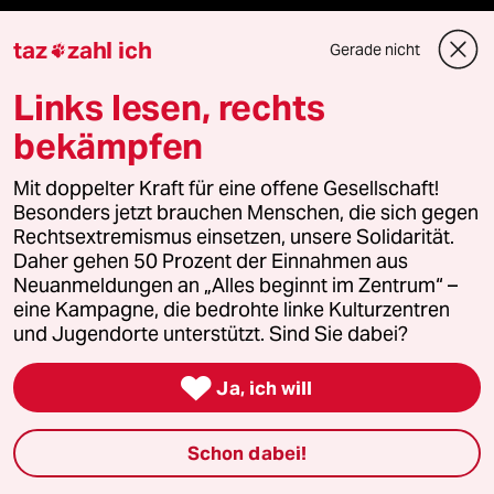
reingehen
taz
zahl ich
Gerade nicht

Links lesen, rechts
bekämpfen
Newsletter
Mit doppelter Kraft für eine offene Gesellschaft!
team zukunft
Besonders jetzt brauchen Menschen, die sich gegen
Rechtsextremismus einsetzen, unsere Solidarität.
Daher gehen 50 Prozent der Einnahmen aus
taz frisch
Neuanmeldungen an „Alles beginnt im Zentrum“ –
eine Kampagne, die bedrohte linke Kulturzentren
taz zahl ich
und Jugendorte unterstützt. Sind Sie dabei?
taz lab Infobrief

Ja, ich will
Schon dabei!
Veranstaltungen