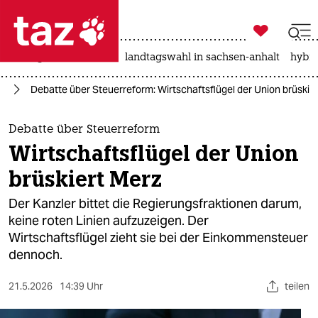

taz zahl ich
niedrigwasser
rente
landtagswahl in sachsen-anhalt
hybri

taz zahl ich
nd
Debatte über Steuerreform: Wirtschaftsflügel der Union brüskie
taz zahl ich
themen
Debatte über Steuerreform
Wirtschaftsflügel der Union
politik
brüskiert Merz
öko
Der Kanzler bittet die Regierungsfraktionen darum,
keine roten Linien aufzuzeigen. Der
gesellschaft
Wirtschaftsflügel zieht sie bei der Einkommensteuer
dennoch.
kultur
sport
21.5.2026
14:39 Uhr
teilen