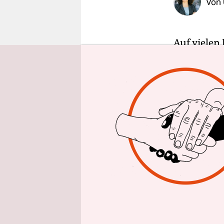
Von
epaper login
Auf vielen
letzten Mo
Herr auf un
schlüssige
pensionier
aus zugesti
Wie sich i
Wladimir P
was sichtb
vorbereitet
unternomme
der Regier