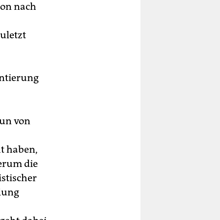
ion nach
uletzt
entierung
nun von
t haben,
derum die
stischer
slung