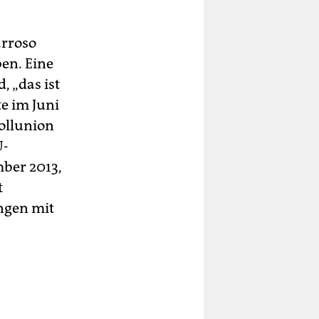
arroso
ben. Eine
, „das ist
e im Juni
Zollunion
U-
ber 2013,
t
ngen mit