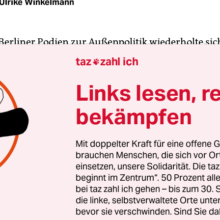
Ulrike Winkelmann
 Berliner Podien zur Außenpolitik wiederholte sic
naten dasselbe Szenario. Irgendwann sprang ein 
taz
zahl ich

d rief in den Saal: „Das Problem ist doch: Wir ha
 Russlandstrategie!“ Meist wurde ihm – mal war e
Links lesen, r
ter Diplomat, mal ein emeritierter Professor – 
bekämpfen
mmt: Jaja, das sei ja wahr, aber was solle man de
nzwischen herausgestellt hat, war Russlands Präs
Mit doppelter Kraft für eine offene G
brauchen Menschen, die sich vor O
utin weniger faul. Die Annexion der Krim war na
einsetzen, unsere Solidarität. Die ta
ar und plausibel ist, keine Spontanaktion, sonder
beginnt im Zentrum“. 50 Prozent a
. Umso interessanter ist, was Europa eigentlich
bei taz zahl ich gehen – bis zum 30
n hat, eine derartige Eskalation der Lage nach
die linke, selbstverwaltete Orte unte
bevor sie verschwinden. Sind Sie da
ung in Kiew zu vermeiden. Diese Frage richtet sic