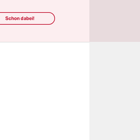
-Habens
orgänge in
Schon dabei!