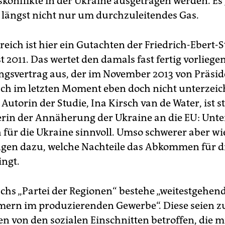
skonflikte in der Ukraine ausgetragen werden. Es
h längst nicht nur um durchzuleitendes Gas.
eich ist hier ein Gutachten der Friedrich-Ebert-S
 2011. Das wertet den damals fast fertig vorlieg
ngsvertrag aus, der im November 2013 von Präsid
ch im letzten Moment eben doch nicht unterzeic
Autorin der Studie, Ina Kirsch van de Water, ist s
rin der Annäherung der Ukraine an die EU: Unte
h für die Ukraine sinnvoll. Umso schwerer aber wi
en dazu, welche Nachteile das Abkommen für d
ingt.
chs „Partei der Regionen“ bestehe „weitestgehen
ern im produzierenden Gewerbe“. Diese seien z
en von den sozialen Einschnitten betroffen, die m