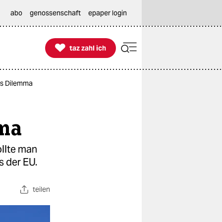
abo
genossenschaft
epaper login

taz zahl ich
taz zahl ich
es Dilemma
mma
llte man
s der EU.
teilen