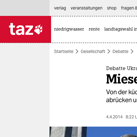
hautnavigation anspringen
hauptinhalt anspringen
footer anspringen
verlag
veranstaltungen
shop
fragen &
niedrigwasser
rente
landtagswahl i

taz zahl ich
taz zahl ich
Startseite
Gesellschaft
Debatte
themen
politik
Debatte Ukr
Mies
öko
Von der kü
gesellschaft
abrücken u
kultur
4.4.2014
8:22 
sport