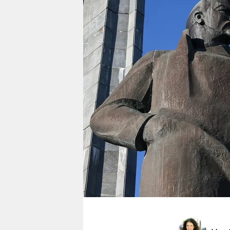
berlin
nord
wahrheit
verlag
verlag
veranstaltungen
shop
fragen & hilfe
unterstützen
abo
genossenschaft