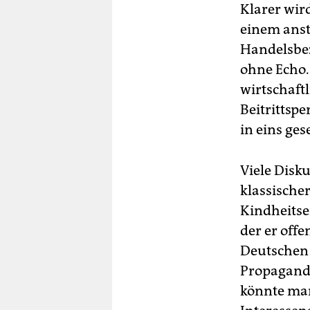
Klarer wir
einem anst
Handelsbe
ohne Echo.
wirtschaft
Beitrittsp
in eins ges
Viele Disk
klassische
Kindheits
der er off
Deutschen 
Propaganda
könnte man