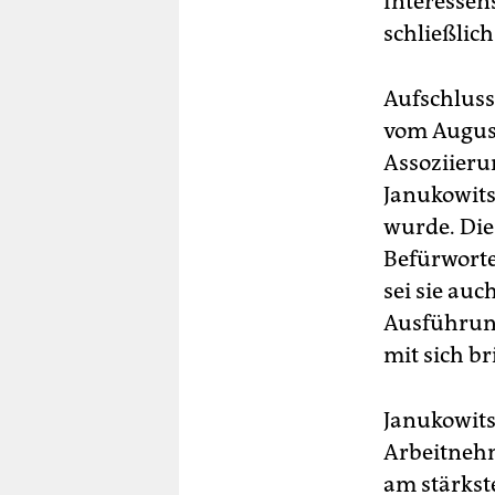
Interessen
schließlic
Aufschlussr
vom August
Assoziieru
Janukowits
wurde. Die 
Befürworte
sei sie auc
Ausführung
mit sich br
Janukowits
Arbeitnehm
am stärkst