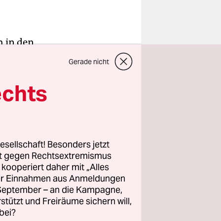
h in den
älterer
Gerade nicht
ben keine
s ein
echts
vom Podium
nn tun.
ident
esellschaft! Besonders jetzt
rt gegen Rechtsextremismus
ch allem,
z kooperiert daher mit „Alles
n gut
ller Einnahmen aus Anmeldungen
. September – an die Kampagne,
 dem Sturz
rstützt und Freiräume sichern will,
bei?
h auch an