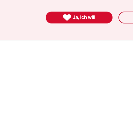
igen, die jetzt im Ton des „Immer schon gewusst“
es sei doch „klar gewesen“, dass Putin sich die V

Ja, ich will
 „nicht gefallen lassen konnte“.