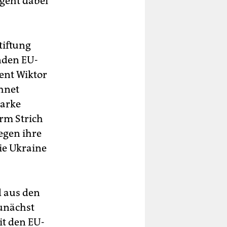
 geht dabei
tiftung
enden EU-
ent Wiktor
hnet
tarke
rm Strich
egen ihre
ie Ukraine
d aus den
unächst
it den EU-