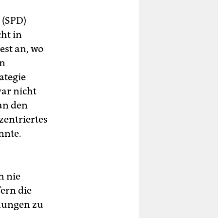
 (SPD)
ht in
est an, wo
nn
ategie
ar nicht
 an den
entriertes
nnte.
h nie
ern die
hungen zu