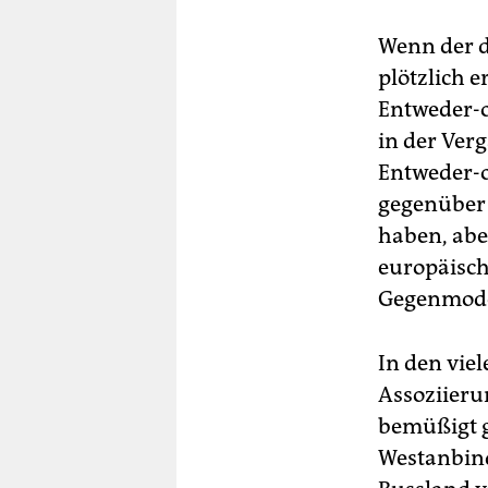
Wenn der d
plötzlich e
Entweder-o
in der Ver
Entweder-o
gegenüber 
haben, abe
europäisch
Gegenmodel
In den vie
Assoziieru
bemüßigt g
Westanbin