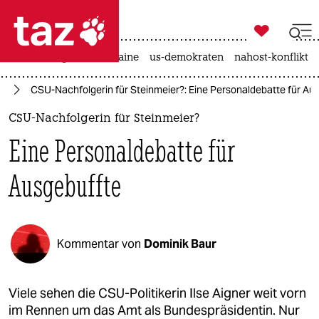

taz zahl ich
hitze
krieg in der ukraine
us-demokraten
nahost-konflikt

taz zahl ich
te
CSU-Nachfolgerin für Steinmeier?: Eine Personaldebatte für Au
taz zahl ich
CSU-Nachfolgerin für Steinmeier?
themen
Eine Personaldebatte für
politik
Ausgebuffte
öko
gesellschaft
Kommentar von
Dominik Baur
kultur
sport
Viele sehen die CSU-Politikerin Ilse Aigner weit vorn
im Rennen um das Amt als Bundespräsidentin. Nur