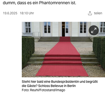
berlin
dumm, dass es ein Phantomrennen ist.
nord
19.6.2025
18:10 Uhr
teilen
wahrheit
verlag
verlag
veranstaltungen
shop
fragen & hilfe
unterstützen
Steht hier bald eine Bundespräsidentin und begrüßt
die Gäste? Schloss Bellevue in Berlin
abo
Foto: Reuhl/Fotostand/imago
genossenschaft