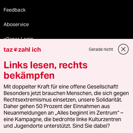
Feedback
Aboservice
ePaper Login
taz
zahl ich
Gerade nicht

Downloads für Abonnierende
Links lesen, rechts
bekämpfen
© 2026 taz Verlags und Vertriebs GmbH
Mit doppelter Kraft für eine offene Gesellschaft!
Alle Rechte vorbehalten. Bei rechtlichen Fragen oder für Genehmigungen
wenden Sie sich bitte an
lizenzen@taz.de
Besonders jetzt brauchen Menschen, die sich gegen
Rechtsextremismus einsetzen, unsere Solidarität.
Daher gehen 50 Prozent der Einnahmen aus
Feedback
Redaktionsstatut
Kommune-Richtlinien
KI-
Neuanmeldungen an „Alles beginnt im Zentrum“ –
eine Kampagne, die bedrohte linke Kulturzentren
Leitlinie
Informant
Datenschutz
Impressum
AGB
und Jugendorte unterstützt. Sind Sie dabei?