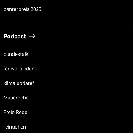
panterpreis 2026
Podcast
bundestalk
fernverbindung
klima update°
Mauerecho
Freie Rede
reingehen