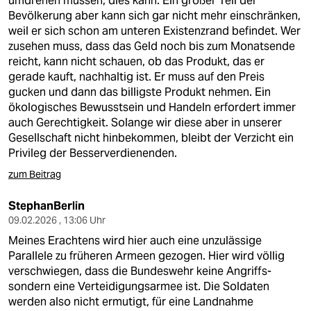
umdrehen müssen, dies kann. Ein großer Teil der
epaper login
Bevölkerung aber kann sich gar nicht mehr einschränken,
weil er sich schon am unteren Existenzrand befindet. Wer
zusehen muss, dass das Geld noch bis zum Monatsende
reicht, kann nicht schauen, ob das Produkt, das er
gerade kauft, nachhaltig ist. Er muss auf den Preis
gucken und dann das billigste Produkt nehmen. Ein
ökologisches Bewusstsein und Handeln erfordert immer
auch Gerechtigkeit. Solange wir diese aber in unserer
Gesellschaft nicht hinbekommen, bleibt der Verzicht ein
Privileg der Besserverdienenden.
zum Beitrag
StephanBerlin
09.02.2026 , 13:06 Uhr
Meines Erachtens wird hier auch eine unzulässige
Parallele zu früheren Armeen gezogen. Hier wird völlig
verschwiegen, dass die Bundeswehr keine Angriffs-
sondern eine Verteidigungsarmee ist. Die Soldaten
werden also nicht ermutigt, für eine Landnahme