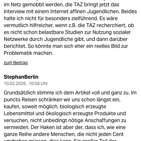
berlin
im Netz gemobbt werden, die TAZ bringt jetzt das
Interview mit einem Internet affinen Jugendlichen. Beides
nord
halte ich nicht für besonders zielführend. Es wäre
vermutlich hilfreicher, wenn z.B. die TAZ recherchiert, ob
wahrheit
es nicht schon belastbare Studien zur Nutzung sozialer
Netzwerke durch Jugendliche gibt, und dann darüber
verlag
berichtet. So könnte man sich eher ein reelles Bild zur
Problematik machen.
verlag
zum Beitrag
veranstaltungen
StephanBerlin
shop
10.02.2026 , 10:58 Uhr
fragen & hilfe
Grundsätzlich stimme ich dem Artikel voll und ganz zu. Im
puncto Reisen schränken wir uns schon längst ein,
unterstützen
kaufen, soweit möglich, biologisch erzeugte
Lebensmittel und ökologisch erzeugte Produkte und
abo
versuchen, nicht unbedingt nötige Anschaffungen zu
vermeiden. Der Haken ist aber der, dass ich, wie eine
genossenschaft
ganze Reihe andere Menschen, die nicht jeden Cent