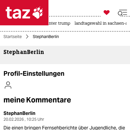

taz zahl ich
nahost-konflikt
usa unter trump
landtagswahl in sachsen-an

taz zahl ich
Startseite
StephanBerlin
taz zahl ich
StephanBerlin
themen
politik
Profil-Einstellungen
öko
gesellschaft
meine Kommentare
kultur
StephanBerlin
sport
20.02.2026 , 10:25 Uhr
Die einen bringen Fernsehberichte über Jugendliche, die