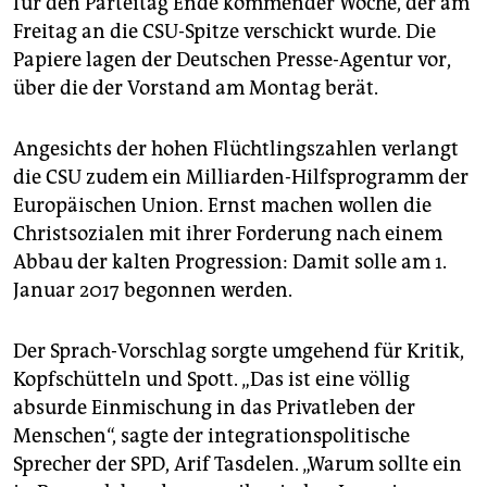
für den Parteitag Ende kommender Woche, der am
epaper login
Freitag an die CSU-Spitze verschickt wurde. Die
Papiere lagen der Deutschen Presse-Agentur vor,
über die der Vorstand am Montag berät.
Angesichts der hohen Flüchtlingszahlen verlangt
die CSU zudem ein Milliarden-Hilfsprogramm der
Europäischen Union. Ernst machen wollen die
Christsozialen mit ihrer Forderung nach einem
Abbau der kalten Progression: Damit solle am 1.
Januar 2017 begonnen werden.
Der Sprach-Vorschlag sorgte umgehend für Kritik,
Kopfschütteln und Spott. „Das ist eine völlig
absurde Einmischung in das Privatleben der
Menschen“, sagte der integrationspolitische
Sprecher der SPD, Arif Tasdelen. „Warum sollte ein