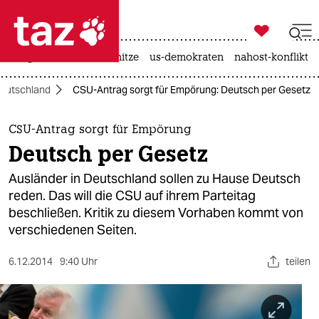

taz zahl ich
krieg in der ukraine
hitze
us-demokraten
nahost-konflikt

taz zahl ich
eutschland
CSU-Antrag sorgt für Empörung: Deutsch per Gesetz
taz zahl ich
themen
CSU-Antrag sorgt für Empörung
Deutsch per Gesetz
politik
Ausländer in Deutschland sollen zu Hause Deutsch
öko
reden. Das will die CSU auf ihrem Parteitag
beschließen. Kritik zu diesem Vorhaben kommt von
gesellschaft
verschiedenen Seiten.
kultur
6.12.2014
9:40 Uhr
teilen
sport