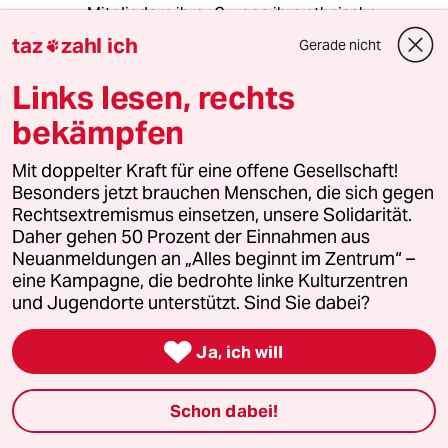
Mitgliedern ihrer Gruppe ihre ethnische,
kulturelle, sprachliche und religiöse Identität
taz
zahl ich
Gerade nicht

frei zum Ausdruck zu bringen, zu bewahren und
weiterzuentwickeln; frei von jeglichen
Links lesen, rechts
Versuchen, gegen ihren Willen assimiliert zu
bekämpfen
werden. Sie haben das Recht, ihre
Menschenrechte und Grundfreiheiten ohne
jegliche Diskriminierung und in voller Gleichheit
Mit doppelter Kraft für eine offene Gesellschaft!
vor dem Gesetz voll und wirksam auszuüben.
Besonders jetzt brauchen Menschen, die sich gegen
Rechtsextremismus einsetzen, unsere Solidarität.
(3) Die Vertragsparteien erklären, daß die in
Daher gehen 50 Prozent der Einnahmen aus
Absatz 1 genannten Personen insbesondere
Neuanmeldungen an „Alles beginnt im Zentrum“ –
das Recht haben, einzeln oder in Gemeinschaft
eine Kampagne, die bedrohte linke Kulturzentren
mit anderen Mitgliedern ihrer Gruppe sich
und Jugendorte unterstützt. Sind Sie dabei?
privat und in der Öffentlichkeit ihrer
Muttersprache frei zu bedienen, in ihr

Ja, ich will
Informationen zu verbreiten und
auszutauschen und dazu Zugang zu haben,ihre
eigenen Bildungs-, Kultur- und
Schon dabei!
Religionseinrichtungen, -organisationen oder