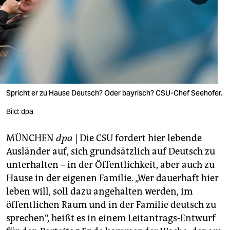
berlin
nord
wahrheit
verlag
verlag
Spricht er zu Hause Deutsch? Oder bayrisch? CSU-Chef Seehofer.
veranstaltungen
Bild: dpa
shop
MÜNCHEN
dpa
| Die CSU fordert hier lebende
fragen & hilfe
Ausländer auf, sich grundsätzlich auf Deutsch zu
unterhalten – in der Öffentlichkeit, aber auch zu
unterstützen
Hause in der eigenen Familie. „Wer dauerhaft hier
leben will, soll dazu angehalten werden, im
abo
öffentlichen Raum und in der Familie deutsch zu
genossenschaft
sprechen“, heißt es in einem Leitantrags-Entwurf