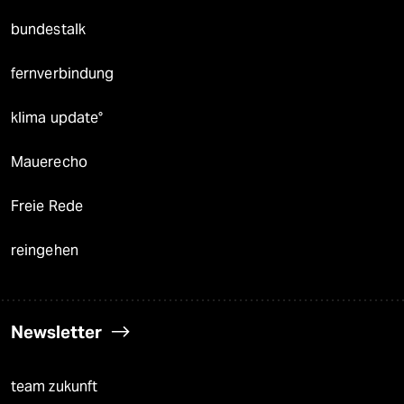
bundestalk
fernverbindung
klima update°
Mauerecho
Freie Rede
reingehen
Newsletter
team zukunft