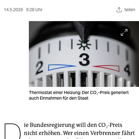
berlin
14.5.2026
9:28 Uhr
teilen
nord
wahrheit
verlag
verlag
veranstaltungen
shop
fragen & hilfe
Thermostat einer Heizung: Der CO₂-Preis generiert
auch Einnahmen für den Staat
unterstützen
abo
D
ie Bundesregierung will den CO₂-Preis
genossenschaft
nicht erhöhen. Wer einen Verbrenner fährt