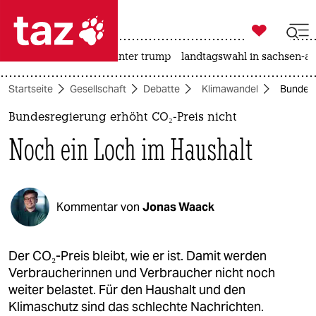

taz zahl ich
nahost-konflikt
usa unter trump
landtagswahl in sachsen-an

taz zahl ich
Startseite
Gesellschaft
Debatte
Klimawandel
Bundesr
taz zahl ich
Bundesregierung erhöht CO₂-Preis nicht
themen
Noch ein Loch im Haushalt
politik
öko
Kommentar von
Jonas Waack
gesellschaft
kultur
Der CO₂-Preis bleibt, wie er ist. Damit werden
Verbraucherinnen und Verbraucher nicht noch
sport
weiter belastet. Für den Haushalt und den
Klimaschutz sind das schlechte Nachrichten.