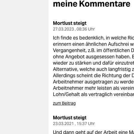
berlin
meine Kommentare
nord
Mortlust steigt
wahrheit
27.03.2023 , 08:36 Uhr
Ich finde es bedenklich, in welche R
verlag
erinnern einen ähnlichen Aufschrei
Vergangenheit, z.B. im öffentlichen 
verlag
ohne Angebot ausgesessen haben. Es
wieder zu stärken und dafür einzutret
veranstaltungen
Alternative, welche auch langfristig
Allerdings scheint die Richtung der
shop
Arbeitnehmer ausgetragen zu werden. 
fragen & hilfe
Arbeitnehmer mehr leisten als verein
Lohn/Gehalt als vertraglich vereinbar
unterstützen
zum Beitrag
abo
Mortlust steigt
genossenschaft
23.03.2021 , 15:37 Uhr
Und dann geht auf der Arbeit eine Ma