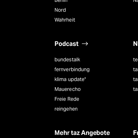
Berlin
Na
Nord
Wahrheit
Podcast
N
bundestalk
t
fernverbindung
ta
klima update°
ta
Mauerecho
ta
Freie Rede
reingehen
Mehr taz Angebote
F