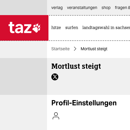
hautnavigation anspringen
hauptinhalt anspringen
footer anspringen
verlag
veranstaltungen
shop
fragen &
hitze
surfen
landtagswahl in sachse

taz zahl ich
taz zahl ich
Startseite
Mortlust steigt
themen
Mortlust steigt
politik
öko
gesellschaft
Profil-Einstellungen
kultur
sport