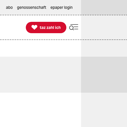
abo
genossenschaft
epaper login

taz zahl ich
taz zahl ich