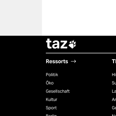
taz

Ressorts
T
Politik
Hi
Öko
S
Gesellschaft
L
Kultur
A
Sport
G