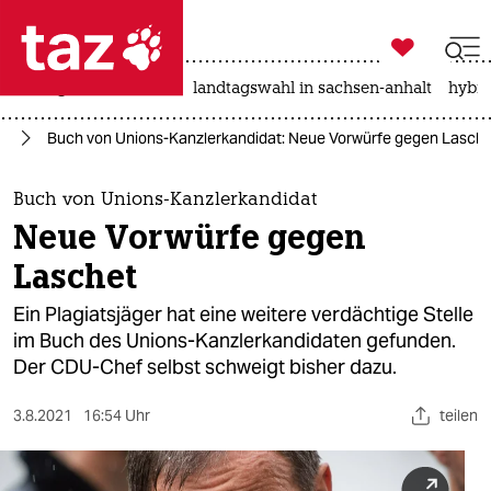

taz zahl ich
niedrigwasser
rente
landtagswahl in sachsen-anhalt
hybri

taz zahl ich
25
Buch von Unions-Kanzlerkandidat: Neue Vorwürfe gegen Lasch
taz zahl ich
themen
Buch von Unions-Kanzlerkandidat
Neue Vorwürfe gegen
politik
Laschet
öko
Ein Plagiatsjäger hat eine weitere verdächtige Stelle
im Buch des Unions-Kanzlerkandidaten gefunden.
gesellschaft
Der CDU-Chef selbst schweigt bisher dazu.
kultur
3.8.2021
16:54 Uhr
teilen
sport