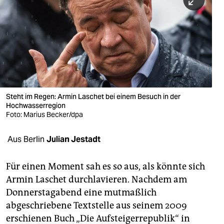
berlin
nord
wahrheit
verlag
verlag
Steht im Regen: Armin Laschet bei einem Besuch in der
Hochwasserregion
veranstaltungen
Foto: Marius Becker/dpa
shop
Aus Berlin
Julian Jestadt
fragen & hilfe
unterstützen
Für einen Moment sah es so aus, als könnte sich
Armin Laschet durchlavieren. Nachdem am
abo
Donnerstagabend eine mutmaßlich
abgeschriebene Textstelle aus seinem 2009
genossenschaft
erschienen Buch „Die Aufsteigerrepublik“ in