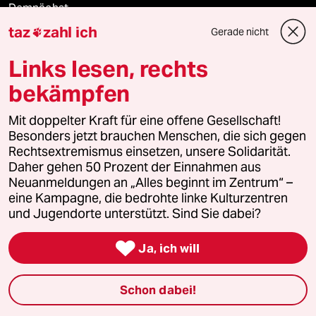
Demnächst
taz
zahl ich
Gerade nicht

Vor Ort
Links lesen, rechts
Live im Stream
bekämpfen
Vergangene
Mit doppelter Kraft für eine offene Gesellschaft!
Besonders jetzt brauchen Menschen, die sich gegen
taz lab 2027
Rechtsextremismus einsetzen, unsere Solidarität.
Daher gehen 50 Prozent der Einnahmen aus
Neuanmeldungen an „Alles beginnt im Zentrum“ –
eine Kampagne, die bedrohte linke Kulturzentren
Mehr taz Lesestoff
und Jugendorte unterstützt. Sind Sie dabei?

Ja, ich will
taz Blogs
Schon dabei!
taz FUTURZWEI