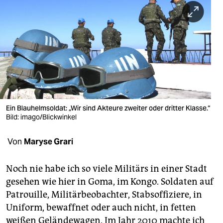
berlin
nord
wahrheit
verlag
verlag
veranstaltungen
Ein Blauhelmsoldat: „Wir sind Akteure zweiter oder dritter Klasse.“
Bild: imago/Blickwinkel
shop
Von
Maryse Grari
fragen & hilfe
unterstützen
Noch nie habe ich so viele Militärs in einer Stadt
gesehen wie hier in Goma, im Kongo. Soldaten auf
abo
Patrouille, Militärbeobachter, Stabsoffiziere, in
genossenschaft
Uniform, bewaffnet oder auch nicht, in fetten
weißen Geländewagen. Im Jahr 2010 machte ich