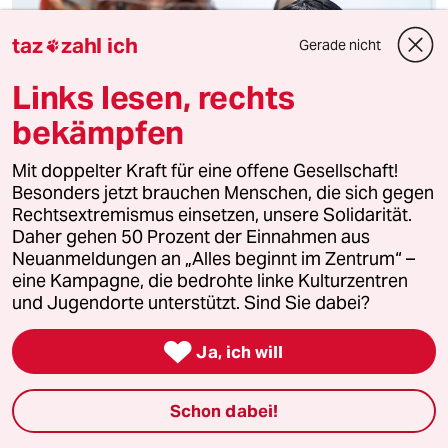
taz
zahl ich
Gerade nicht

Links lesen, rechts
bekämpfen
Mit doppelter Kraft für eine offene Gesellschaft!
Ruander verklagen Belgiens Regierung
Besonders jetzt brauchen Menschen, die sich gegen
„Offensichtlich krimineller“ Befehl
Rechtsextremismus einsetzen, unsere Solidarität.
Daher gehen 50 Prozent der Einnahmen aus
Völkermordüberlebende aus Ruanda verklagen Belgiens
Neuanmeldungen an „Alles beginnt im Zentrum“ –
Regierung. Es geht um den Abzug von Blauhelmen vor
eine Kampagne, die bedrohte linke Kulturzentren
einem Massaker im Jahr 1994.
und Jugendorte unterstützt. Sind Sie dabei?
Von
François Misser

Ja, ich will
Schon dabei!