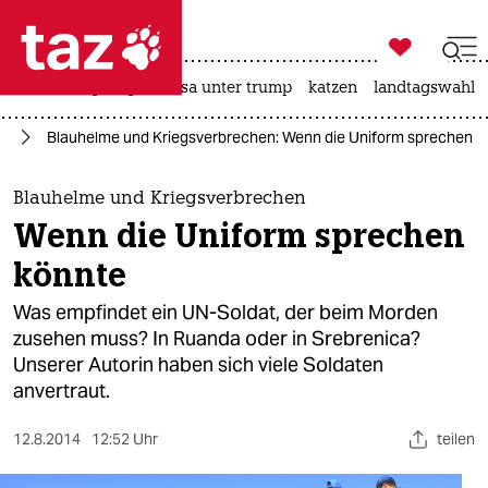

taz zahl ich
hitze
bergsteigen
usa unter trump
katzen
landtagswahl i

taz zahl ich
ka
Blauhelme und Kriegsverbrechen: Wenn die Uniform sprechen k
taz zahl ich
themen
Blauhelme und Kriegsverbrechen
Wenn die Uniform sprechen
politik
könnte
öko
Was empfindet ein UN-Soldat, der beim Morden
zusehen muss? In Ruanda oder in Srebrenica?
gesellschaft
Unserer Autorin haben sich viele Soldaten
anvertraut.
kultur
sport
12.8.2014
12:52 Uhr
teilen